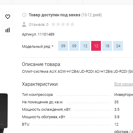
Товар доступен под заказ
(10-12 дней)
Отзывов: 0
Артикул:
11101489
09
09
12
12
18
24
Модельный ряд: *
Описание товара:
Сплит-система AUX ASW-H12B4/JD-R2DI AS-H12B4/JD-R2DI (bla
Характеристики:
Все хара
Тип компрессора
Инвертор
На помещение до, кв.м
35
Мощность охлаждения, кВт:
3.5
Мощность обогрева, кВт:
3.8
BTU
12
обогрев / 