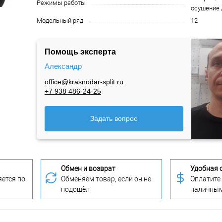
Режимы работы
осушение 
Модельный ряд
12
Помощь эксперта
Александр
office@krasnodar-split.ru
+7 938 486-24-25
Задать вопрос
Обмен и возврат
Удобная 
ется по
Обменяем товар, если он не
Оплатите
подошёл
наличны