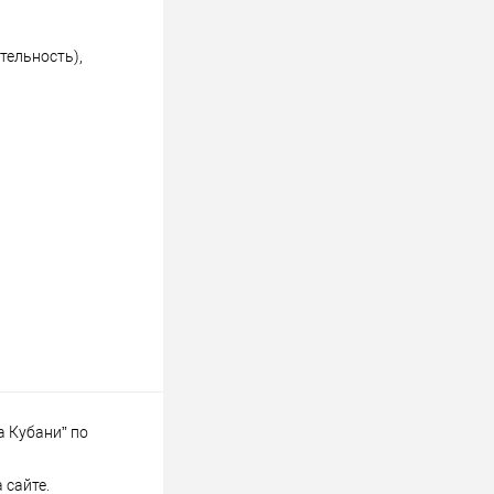
тельность),
а Кубани” по
 сайте.