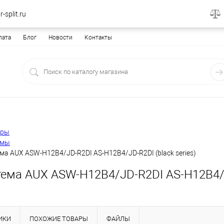
-split.ru
лата
Блог
Новости
Контакты
еры
емы
ма AUX ASW-H12B4/JD-R2DI AS-H12B4/JD-R2DI (black series)
ема AUX ASW-H12B4/JD-R2DI AS-H12B4/JD
ИКИ
ПОХОЖИЕ ТОВАРЫ
ФАЙЛЫ