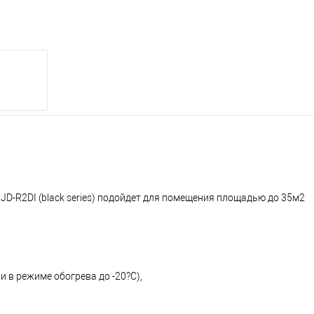
D-R2DI (black series) подойдет для помещения площадью до 35м2
 в режиме обогрева до -20?С),