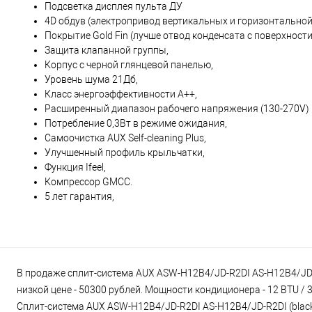
Подсветка дисплея пульта ДУ
4D обдув (электропривод вертикальных и горизонтальной
Покрытие Gold Fin (лучше отвод конденсата с поверхнос
Защита клапанной группы,
Корпус с черной глянцевой панелью,
Уровень шума 21Дб,
Класс энергоэффективности A++,
Расширенный диапазон рабочего напряжения (130-270V)
Потребление 0,3Вт в режиме ожидания,
Самоочистка AUX Self-cleaning Plus,
Улучшенный профиль крыльчатки,
Функция Ifeel,
Компрессор GMCC.
5 лет гарантия,
В продаже сплит-система AUX ASW-H12B4/JD-R2DI AS-H12B4/JD-R2
низкой цене - 50300 рублей. Мощности кондиционера - 12 BTU / 
Сплит-система AUX ASW-H12B4/JD-R2DI AS-H12B4/JD-R2DI (black s