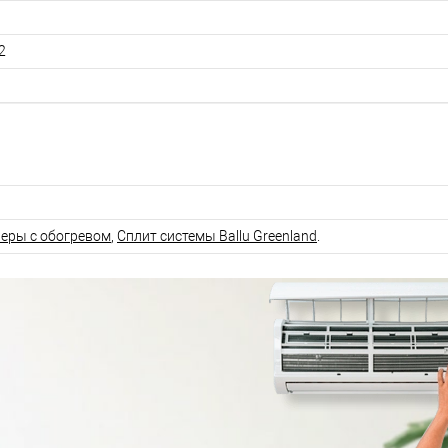
2
еры с обогревом
,
Сплит системы Ballu Greenland
.