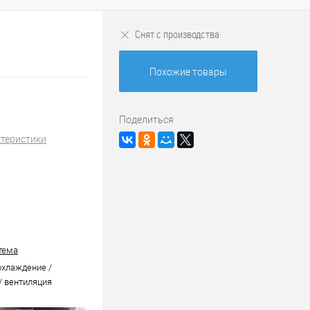
Снят с производства
Похожие товары
Поделиться
ктеристики
тема
охлаждение /
/ вентиляция