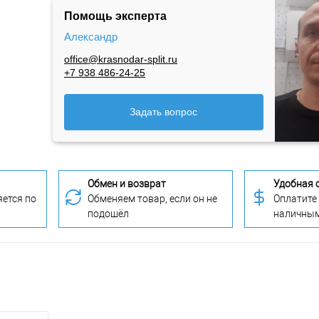
Помощь эксперта
Александр
office@krasnodar-split.ru
+7 938 486-24-25
Задать вопрос
Обмен и возврат
Удобная 
ется по
Обменяем товар, если он не
Оплатите
подошёл
наличны