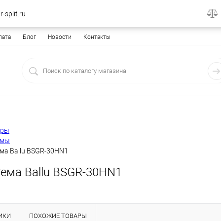
-split.ru
лата
Блог
Новости
Контакты
еры
емы
ма Ballu BSGR-30HN1
тема Ballu BSGR-30HN1
ИКИ
ПОХОЖИЕ ТОВАРЫ