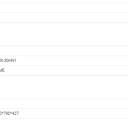
R-30HN1
ME
0*790*427