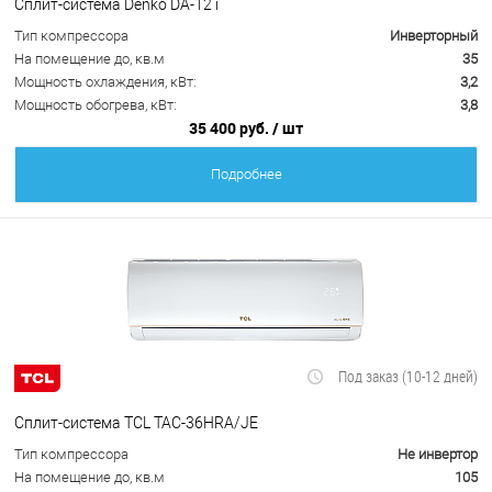
Сплит-система Denko DA-12 i
Тип компрессора
Инверторный
На помещение до, кв.м
35
Мощность охлаждения, кВт:
3,2
Мощность обогрева, кВт:
3,8
35 400 руб.
/ шт
Подробнее
Под заказ (10-12 дней)
Сплит-система TCL TAC-36HRA/JE
Тип компрессора
Не инвертор
На помещение до, кв.м
105