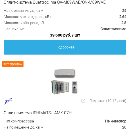
Сплит-система Quattroclima QV-M09WAE/QN-M09WAE
На помещение до, кв.м
25
Мощность охлаждения, кВт:
2.64
Мощность обогрева, кВт:
2.8
Назначение
Сплит-система
39 600 руб.
/ шт
Подробнее
Хит продаж
Под заказ (10-12 дней)
Сплит-система ISHIMATSU AMK-07H
Тип компрессора
Не инвертор
На помещение до, кв.м
20