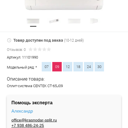
Товар доступен под заказ
(10-12 дней)
Отзывов: 0
Артикул:
11101990
07
09
12
18
24
30
Модельный ряд: *
Описание товара:
Сплит-система CENTEK CT-65J09
Помощь эксперта
Александр
office@krasnodar-split.ru
+7 938 486-24-25