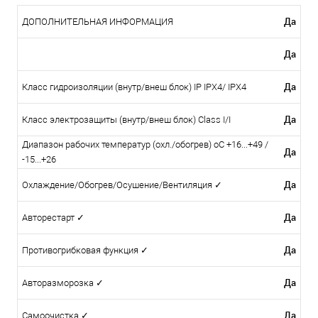
Да
ДОПОЛНИТЕЛЬНАЯ ИНФОРМАЦИЯ
Да
Да
Класс гидроизоляции (внутр/внеш блок) IP IPX4/ IPX4
Да
Класс электрозащиты (внутр/внеш блок) Class I/I
Диапазон рабочих температур (охл./обогрев) oC +16...+49 /
Да
-15...+26
Да
Охлаждение/Обогрев/Осушение/Вентиляция ✓
Да
Авторестарт ✓
Да
Противогрибковая функция ✓
Да
Авторазморозка ✓
Да
Самоочистка ✓