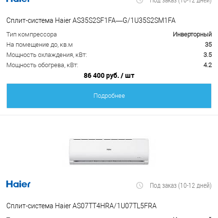
Сплит-система Haier AS35S2SF1FA—G/1U35S2SM1FA
Тип компрессора
Инверторный
На помещение до, кв.м
35
Мощность охлаждения, кВт:
3.5
Мощность обогрева, кВт:
4.2
86 400 руб.
/ шт
Подробнее
Под заказ (10-12 дней)
Сплит-система Haier AS07TT4HRA/1U07TL5FRA