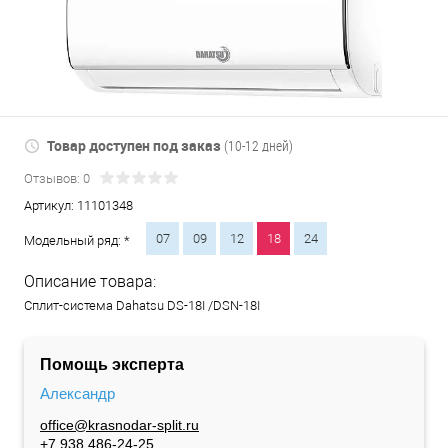
Товар доступен под заказ
(10-12 дней)
Отзывов: 0
Артикул:
11101348
07
09
12
18
24
Модельный ряд: *
Описание товара:
Сплит-система Dahatsu DS-18I /DSN-18I
Помощь эксперта
Александр
office@krasnodar-split.ru
+7 938 486-24-25