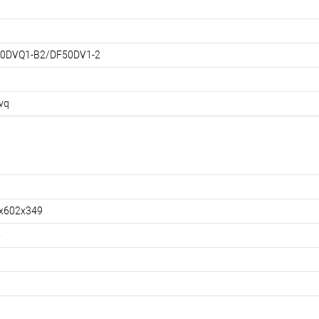
0DVQ1-B2/DF50DV1-2
vq
x602x349
5