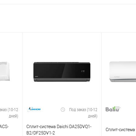
аказ (10-12
Под заказ (10-12
дней)
дней)
EACS-
Сплит-система Daichi DA25DVQ1-
Сплит-система 
B2/DF25DV1-2