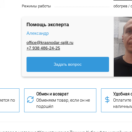
Режимы работы
обогрев /
Помощь эксперта
Александр
office@krasnodar-split.ru
+7 938 486-24-25
Задать вопрос
Обмен и возврат
Удобная 
ется по
Обменяем товар, если он не
Оплатите
подошёл
наличны