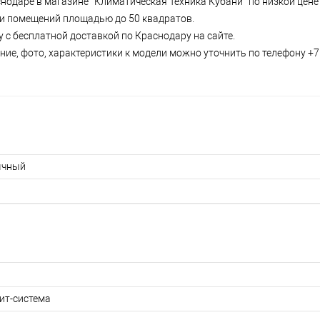
одаре в магазине “Климатическая Техника Кубани” по низкой цене 
р и помещений площадью до 50 квадратов.
 с бесплатной доставкой по Краснодару на сайте.
ие, фото, характеристики к модели можно уточнить по телефону +7 
ычный
ит-система