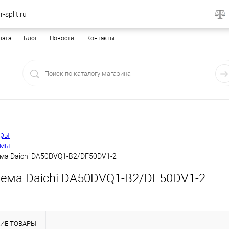
-split.ru
лата
Блог
Новости
Контакты
еры
емы
ема Daichi DA50DVQ1-B2/DF50DV1-2
тема Daichi DA50DVQ1-B2/DF50DV1-2
ИЕ ТОВАРЫ