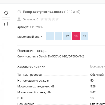
Товар доступен под заказ
(10-12 дней)
Отзывов: 0
Артикул:
11102035
12
18
24
Модельный ряд: *
Описание товара:
Сплит-система Daichi DA50DVQ1-B2/DF50DV1-2
Характеристики:
Все хара
Тип компрессора
Обычный
На помещение до, кв.м
50
Мощность охлаждения, кВт:
5,28
Мощность обогрева, кВт:
5,42
BTU
18
Назначение
Сплит-сис