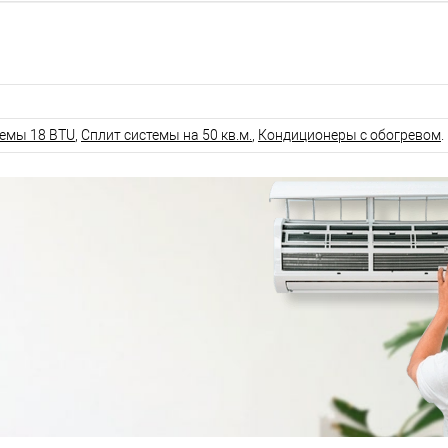
темы 18 BTU
,
Сплит системы на 50 кв.м.
,
Кондиционеры с обогревом
.