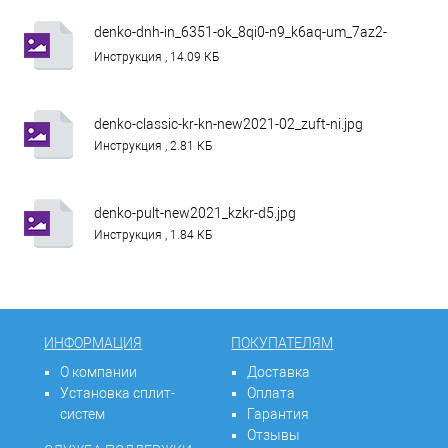
denko-dnh-in_6351-ok_8qi0-n9_k6aq-um_7az2-
3r.jpg
Инструкция , 14.09 КБ
denko-classic-kr-kn-new2021-02_zuft-ni.jpg
Инструкция , 2.81 КБ
denko-pult-new2021_kzkr-d5.jpg
Инструкция , 1.84 КБ
ИНФОРМАЦИЯ
ПОКУПАТЕЛЯМ
О компании
Доставка
Установка сплит-
Оплата
систем
Гарантия
Отзывы