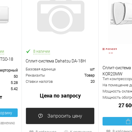
чии
В наличии
/TSO-18
Сплит-система Dahatsu DA-18H
Сплит-система
Базовая единица
шт
верторный
KOR20MW
Реквизиты
Товар
50
Тип компрессор
Ставки налогов
20
5.28
На помещение до
5.42
Мощность охлажд
Цена по запросу
т
Мощность обогре
27 60
корзину
Запросить цену
равнению
В избранно
В избранное
К сравнению