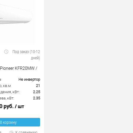
Под заказ (10-12
дней)
 Pioneer KFR20MW /
а
Не инвертор
, кв.м
21
ения, кВт:
2.25
ва, кВт:
2.35
0 руб.
/ шт
В корзину
е
К сравнению