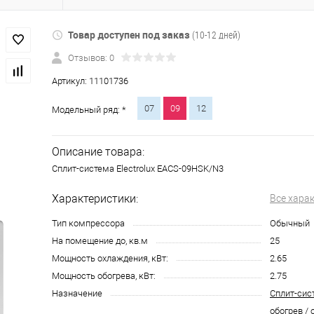
Товар доступен под заказ
(10-12 дней)
Отзывов: 0
Артикул:
11101736
07
09
12
Модельный ряд: *
Описание товара:
Сплит-система Electrolux EACS-09HSK/N3
Характеристики:
Все хара
Тип компрессора
Обычный
На помещение до, кв.м
25
Мощность охлаждения, кВт:
2.65
Мощность обогрева, кВт:
2.75
Назначение
Сплит-сис
обогрев / 