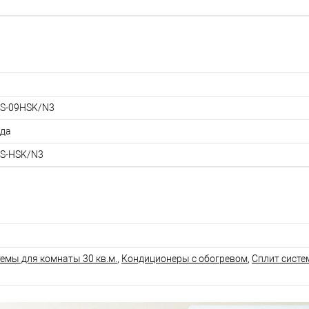
S-09HSK/N3
ода
S-HSK/N3
емы для комнаты 30 кв.м.
,
Кондиционеры с обогревом
,
Сплит систе