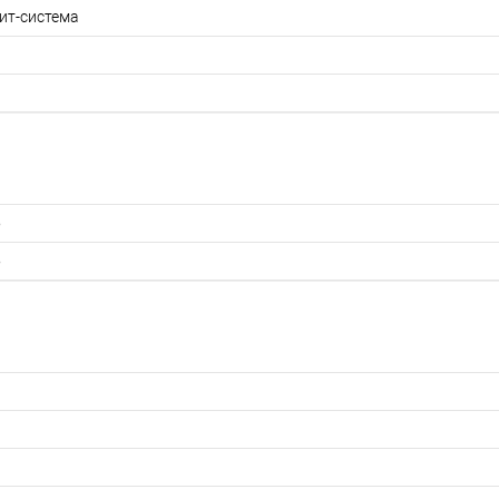
ит-система
5
5