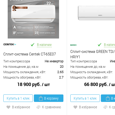
В наличии
В нали
Сплит-система GREEN TSI
Сплит-система Centek CT-65E07
HRIY1
Тип компрессора
Не инвертор
Тип компрессора
Ин
На помещение до, кв.м
20
На помещение до, кв.м
Мощность охлаждения, кВт:
2.65
Мощность охлаждения, кВт:
Мощность обогрева, кВт:
2.7
Мощность обогрева, кВт:
18 900 руб.
66 800 руб.
/ шт
/ ш
Купить в 1 клик
В корзину
Купить в 1 клик
В 
В избранное
К сравнению
В избранное
К с