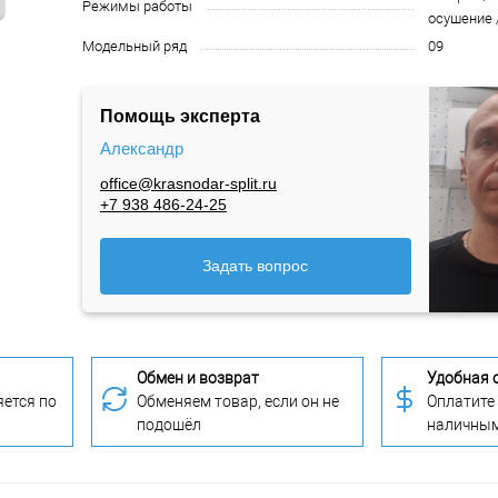
Режимы работы
осушение 
Модельный ряд
09
Помощь эксперта
Александр
office@krasnodar-split.ru
+7 938 486-24-25
Задать вопрос
Обмен и возврат
Удобная 
ется по
Обменяем товар, если он не
Оплатите
подошёл
наличны