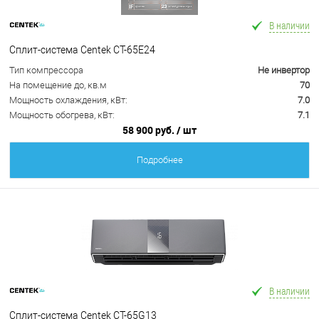
В наличии
Сплит-система Centek CT-65E24
Тип компрессора
Не инвертор
На помещение до, кв.м
70
Мощность охлаждения, кВт:
7.0
Мощность обогрева, кВт:
7.1
58 900 руб.
/ шт
Подробнее
В наличии
Сплит-система Centek CT-65G13