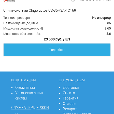
Сплит-система Chigo Lotos CS-35H3A-1C169
Тип компрессора
Не инвертор
На помещение до, кв.м
35
Мощность охлаждения, кВт:
3.65
Мощность обогрева, кВт:
3.6
23 500 руб.
/ шт
Подробнее
ИНФОРМАЦИЯ
ПОКУПАТЕЛЯМ
О компании
Доставка
Установка сплит-
Оплата
систем
Гарантия
Отзывы
СЛУЖБА ПОДДЕРЖКИ
Возврат