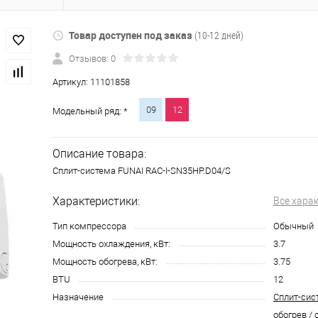
Товар доступен под заказ
(10-12 дней)
Отзывов: 0
Артикул:
11101858
09
12
Модельный ряд: *
Описание товара:
Сплит-система FUNAI RAC-I-SN35HP.D04/S
Характеристики:
Все хара
Тип компрессора
Обычный
Мощность охлаждения, кВт:
3.7
Мощность обогрева, кВт:
3.75
BTU
12
Назначение
Сплит-сис
обогрев / 