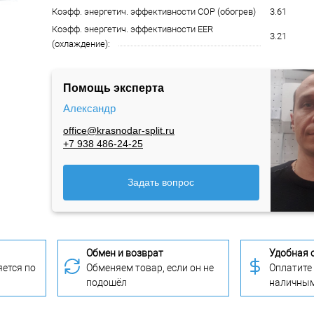
Коэфф. энергетич. эффективности COP (обогрев)
3.61
Коэфф. энергетич. эффективности EER
3.21
(охлаждение):
Помощь эксперта
Александр
office@krasnodar-split.ru
+7 938 486-24-25
Задать вопрос
Обмен и возврат
Удобная 
ется по
Обменяем товар, если он не
Оплатите
подошёл
наличны