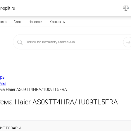
-split.ru
лата
Блог
Новости
Контакты
еры
емы
ема Haier AS09TT4HRA/1U09TL5FRA
тема Haier AS09TT4HRA/1U09TL5FRA
ИЕ ТОВАРЫ