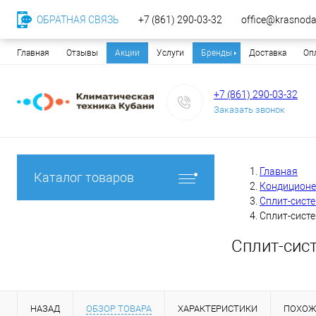
ОБРАТНАЯ СВЯЗЬ
+7 (861) 290-03-32
office@krasnodar
Главная
Отзывы
Акции
Услуги
Бренды
Доставка
Оп
+7 (861) 290-03-32
Заказать звонок
Главная
Каталог товаров
Кондицион
Сплит-сист
Сплит-сист
Сплит-сис
НАЗАД
ОБЗОР ТОВАРА
ХАРАКТЕРИСТИКИ
ПОХОЖ