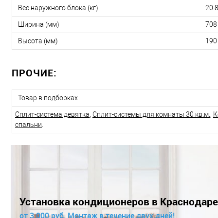
Вес наружного блока (кг)
20.
Ширина (мм)
708
Высота (мм)
190
ПРОЧИЕ:
Товар в подборках
Сплит-система девятка
,
Сплит-системы для комнаты 30 кв.м.
,
К
спальни
.
Установка кондиционеров в Краснодаре
от 3 000 руб. Монтаж в течение двух дней!