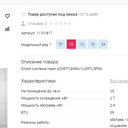
Товар доступен под заказ
(10-12 дней)
Отзывов: 0
Артикул:
11101817
07
09
12
18
24
Модельный ряд: *
Описание товара:
Сплит-система Haier AS09TT4HRA/1U09TL5FRA
Характеристики:
Все хара
На помещение до, кв.м
25
Мощность охлаждения, кВт:
2.7
Мощность обогрева, кВт:
2.9
BTU
09
обогрев / 
Режимы работы
осушение 