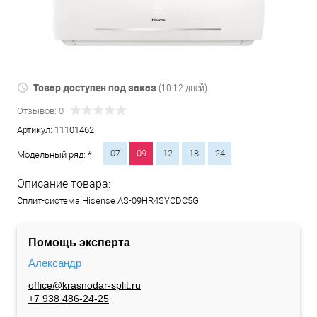
Товар доступен под заказ
(10-12 дней)
Отзывов: 0
Артикул:
11101462
07
09
12
18
24
Модельный ряд: *
Описание товара:
Сплит-система Hisense AS-09HR4SYCDC5G
Помощь эксперта
Александр
office@krasnodar-split.ru
+7 938 486-24-25