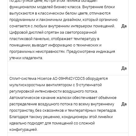
по доступной цене, но при этом техника обладает
функционалом моделей бизнес-класса. Внутренние блоки
выпускаются в классическом белом цвете, отличаются
продуманным и лаконичным дизайном, который органично
Да
сочетается с любым внутренним интерьером помещений.
Цифровой дисплей спрятан за светопрозрачной
пластиковой панелью, отображает температуру в
помещении, выводит информацию о технических и
программных неисправностях. Предусмотрена индикация
утечки хладагента.
Да
Сплит-система Hisense AS-09HR4SYCDC5 оборудуется
мультискоростным вентилятором с 5-ступенчатой
регулировкой интенсивности воздушного потока.
Автоматическое качание жалюзи обеспечивает объёмное
Да
распределение воздушного потока по всему внутреннему
пространству, без сквозняков и температ4рных перепадов.
Благодаря такому решению, кондиционеры этой линейки
идеально подходят для помещений со сложной
конфигурацией.