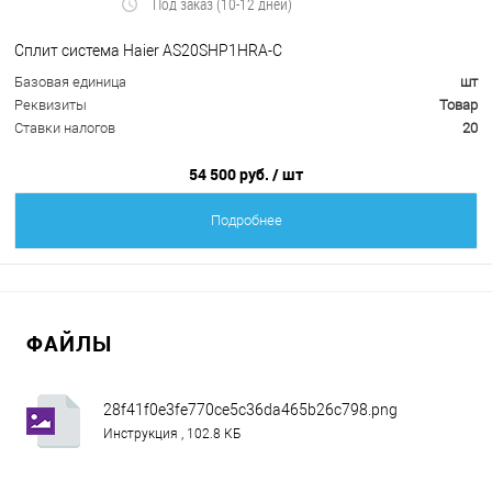
Под заказ (10-12 дней)
Сплит система Haier AS20SHP1HRA-C
Базовая единица
шт
Реквизиты
Товар
Ставки налогов
20
54 500 руб.
/ шт
Подробнее
ФАЙЛЫ
28f41f0e3fe770ce5c36da465b26c798.png
Инструкция , 102.8 КБ