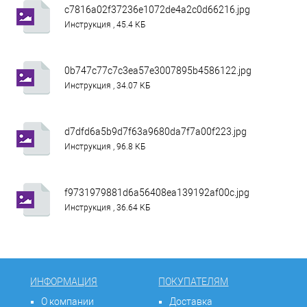
c7816a02f37236e1072de4a2c0d66216.jpg
Инструкция , 45.4 КБ
0b747c77c7c3ea57e3007895b4586122.jpg
Инструкция , 34.07 КБ
d7dfd6a5b9d7f63a9680da7f7a00f223.jpg
Инструкция , 96.8 КБ
f9731979881d6a56408ea139192af00c.jpg
Инструкция , 36.64 КБ
ИНФОРМАЦИЯ
ПОКУПАТЕЛЯМ
О компании
Доставка