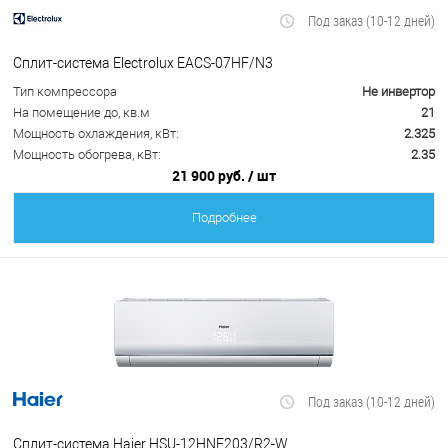
Под заказ (10-12 дней)
Сплит-система Electrolux EACS-07HF/N3
Тип компрессора
Не инвертор
На помещение до, кв.м
21
Мощность охлаждения, кВт:
2.325
Мощность обогрева, кВт:
2.35
21 900 руб.
/ шт
Подробнее
Под заказ (10-12 дней)
Сплит-система Haier HSU-12HNF203/R2-W