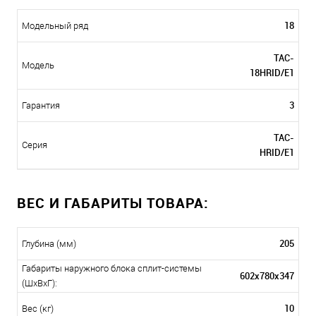
18
Модельный ряд
TAC-
Модель
18HRID/E1
3
Гарантия
TAC-
Серия
HRID/E1
ВЕС И ГАБАРИТЫ ТОВАРА:
205
Глубина (мм)
Габариты наружного блока сплит-системы
602х780х347
(ШxВxГ):
10
Вес (кг)