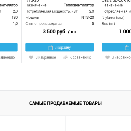
NTS-20
Oasis SD-20R (C
ентилятор
Назначение
Тепловентилятор
Назначение
т
2,0
Потребляемая мощность, кВт
2,0
Потребляемая м
130
Модель
NTS-20
Глубина (мм)
1,0
Снят с производства
5
Вес (кг)
3 500 руб.
1 00
т
/ шт
В корзину
равнению
В избранное
К сравнению
В избранно
САМЫЕ ПРОДАВАЕМЫЕ ТОВАРЫ