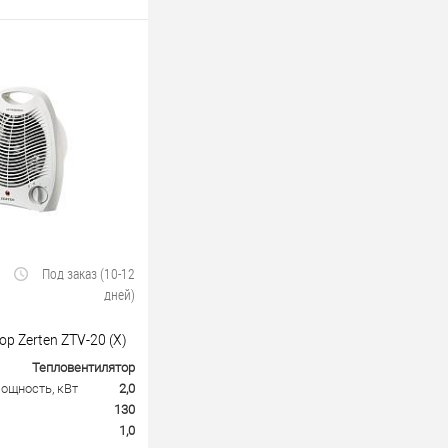
Под заказ (10-12
дней)
р Zerten ZTV-20 (X)
Тепловентилятор
ощность, кВт
2,0
130
1,0