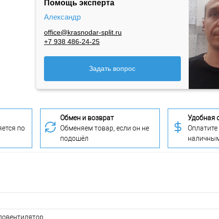
Помощь эксперта
Александр
office@krasnodar-split.ru
+7 938 486-24-25
Задать вопрос
Обмен и возврат
Удобная 
ется по
Обменяем товар, если он не
Оплатите
подошёл
наличны
ловентилятор