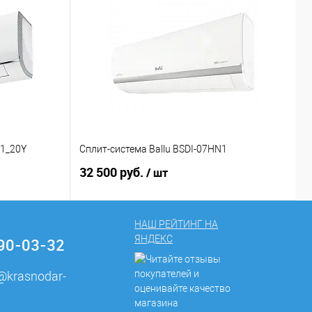
N1_20Y
Сплит-система Ballu BSDI-07HN1
С
32 500 руб.
2
/ шт
НАШ РЕЙТИНГ НА
ЯНДЕКС
290-03-32
e@krasnodar-