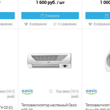
1 600 руб.
1 00
т
/ шт
В корзину
равнению
В избранное
К сравнению
В избранно
аказ (10-12
Под заказ (10-12
дней)
дней)
Тепловентилятор настенный Oasis
Тепловентилят
V-20 (C)