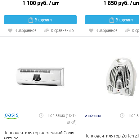
1 100 руб.
1 850 руб.
/ шт
/ ш
В корзину
В корзину
В избранное
К сравнению
В избранное
К с
Под заказ (10-12
Под з
дней)
Тепловентилятор настенный Oasis
Тепловентилятор Zerten ZT