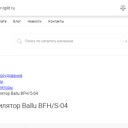
-split.ru
лата
Блог
Новости
Контакты
борудование
ли
ляторы
ятор Ballu BFH/S-04
лятор Ballu BFH/S-04