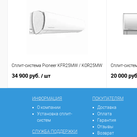
Сплит-система Pioneer KFR25MW / KOR25MW
Сплит-систем
34 900 руб.
20 000 ру
/ шт
ИНФОРМАЦИЯ
ПОКУПАТЕЛЯМ
О компании
Доставка
Установка сплит-
Оплата
систем
Гарантия
Отзывы
СЛУЖБА ПОДДЕРЖКИ
Возврат