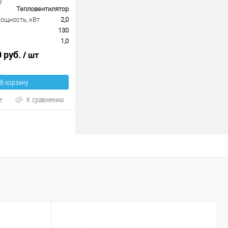
)
Тепловентилятор
ощность, кВт
2,0
130
1,0
0 руб.
/ шт
В корзину
е
К сравнению
Р