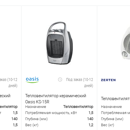
аказ (10-12
Под заказ (10-12
дней)
дней)
еский
Тепловентилятор керамический
Тепловентилято
Oasis КS-15R
ентилятор
Назначение
Тепловентилятор
Назначение
т
1,5
Потребляемая мощность, кВт
1,5
Потребляемая м
140
Глубина (мм)
140
Глубина (мм)
1,5
Вес (кг)
1,2
Вес (кг)