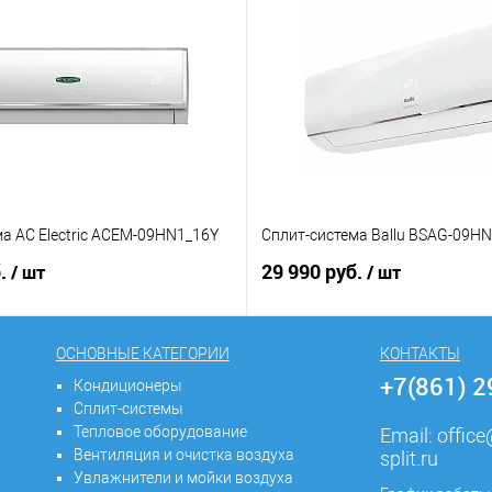
а AC Electric ACEM-09HN1_16Y
Сплит-система Ballu BSAG-09H
б.
29 990 руб.
/ шт
/ шт
ОСНОВНЫЕ КАТЕГОРИИ
КОНТАКТЫ
+7(861) 
Кондиционеры
Сплит-системы
Тепловое оборудование
Email:
offic
Вентиляция и очистка воздуха
split.ru
Увлажнители и мойки воздуха