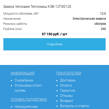
Завеса тепловая Тепломаш КЭВ-12П3012Е
Мощность обогрева, кВт:
12.0
Назначение
Электрическая завеса
Режимы работы
обогрев
Глубина (мм)
240
57 150 руб.
/ шт
Подробнее
ИНФОРМАЦИЯ
ПОКУПАТЕЛЯМ
О компании
Доставка
Установка сплит-
Оплата
систем
Гарантия
Отзывы
СЛУЖБА ПОДДЕРЖКИ
Возврат
Вопросы и ответы
Напишите нам