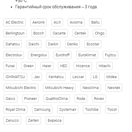
+50°C.
Гарантийный срок обслуживания – 3 года.
AC Electric
Aeronik
AUX
Axioma
Ballu
Berlingtoun
Bosch
Casarte
Centek
Chigo
Dahatsu
Daichi
Daikin
Denko
Ecostar
Electrolux
Energolux
Eurohoff
Euroklimat
Fujitsu
Funai
Green
Haier
HEC
Hisense
Hitachi
ISHIMATSU
Jax
Kentatsu
Lessar
LG
Midea
Mitsubishi Electric
Mitsubishi Heavy
Neoclima
Newtek
Oasis
Pioneer
QuattroClima
Roda
Rovex
Royal Clima
Samsung
Systemair
Toshiba
Tosot
Zanussi
Zerten
Бирюса