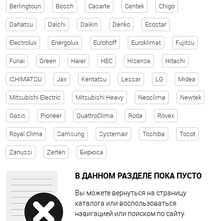
Berlingtoun
Bosch
Casarte
Centek
Chigo
Dahatsu
Daichi
Daikin
Denko
Ecostar
Electrolux
Energolux
Eurohoff
Euroklimat
Fujitsu
Funai
Green
Haier
HEC
Hisense
Hitachi
ISHIMATSU
Jax
Kentatsu
Lessar
LG
Midea
Mitsubishi Electric
Mitsubishi Heavy
Neoclima
Newtek
Oasis
Pioneer
QuattroClima
Roda
Rovex
Royal Clima
Samsung
Systemair
Toshiba
Tosot
Zanussi
Zerten
Бирюса
В ДАННОМ РАЗДЕЛЕ ПОКА ПУСТО
Вы можете вернуться на страницу
каталога или воспользоваться
навигацией или поиском по сайту.