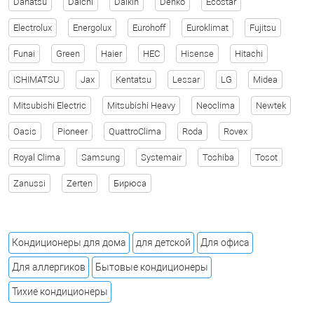
Dahatsu
Daichi
Daikin
Denko
Ecostar
Electrolux
Energolux
Eurohoff
Euroklimat
Fujitsu
Funai
Green
Haier
HEC
Hisense
Hitachi
ISHIMATSU
Jax
Kentatsu
Lessar
LG
Midea
Mitsubishi Electric
Mitsubishi Heavy
Neoclima
Newtek
Oasis
Pioneer
QuattroClima
Roda
Rovex
Royal Clima
Samsung
Systemair
Toshiba
Tosot
Zanussi
Zerten
Бирюса
Кондиционеры для дома
для детской
Для офиса
Для аллергиков
Бытовые кондиционеры
Тихие кондиционеры