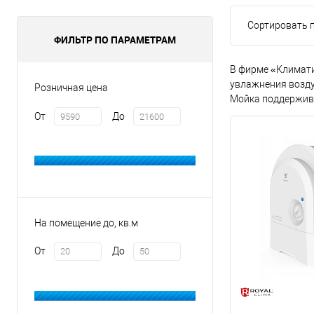
Сортировать п
ФИЛЬТР ПО ПАРАМЕТРАМ
В фирме «Климатич
увлажнения воздух
Розничная цена
Мойка поддержива
От
До
На помещение до, кв.м
От
До