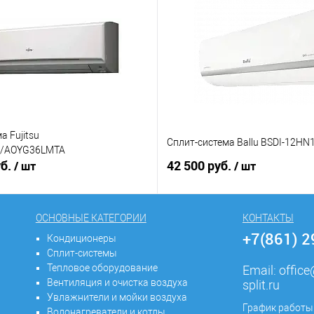
а Fujitsu
Сплит-система Ballu BSDI-12HN
/AOYG36LMTA
уб.
42 500 руб.
/ шт
/ шт
ОСНОВНЫЕ КАТЕГОРИИ
КОНТАКТЫ
+7(861) 
Кондиционеры
Сплит-системы
Тепловое оборудование
Email:
offic
Вентиляция и очистка воздуха
split.ru
Увлажнители и мойки воздуха
График работы
Водонагреватели и котлы