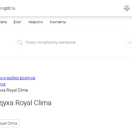
-split.ru
лата
Блог
Новости
Контакты
и и мойки воздуха
уха
ха Royal Clima
уха Royal Clima
oyal Clima