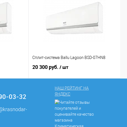
1
Сплит-система Ballu Lagoon BSD-07HN8
С
20 300 руб.
2
/ шт
НАШ РЕЙТИНГ НА
ЯНДЕКС
290-03-32
e@krasnodar-