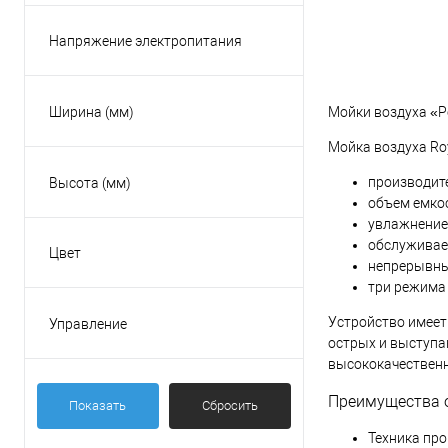
Южная Корея
Напряжение электропитания
220В
Ширина (мм)
Мойки воздуха «Р
Мойка воздуха Ro
производите
Высота (мм)
объем емкос
увлажнение,
обслуживае
Цвет
непрерывны
Белый
три режима 
Устройство имеет
Управление
острых и выступа
На корпусе
высококачественн
Преимущества 
Показать
Сбросить
Техника про