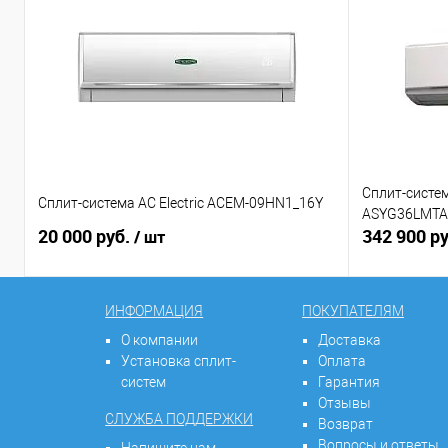
Сплит-систем
Сплит-система AC Electric ACEM-09HN1_16Y
ASYG36LMTA
20 000 руб.
342 900 р
/ шт
ИНФОРМАЦИЯ
ПОКУПАТЕЛЯМ
О компании
Доставка
Установка сплит-
Оплата
систем
Гарантия
Отзывы
СЛУЖБА ПОДДЕРЖКИ
Возврат
Вопросы и ответы