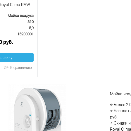
Royal Clima RAW-
Мойка воздуха
310
5,9
15200001
0 руб.
корзину
К сравнению
Мойки возд
⭐ Более 2 
⭐ Бесплатн
руб.
⭐ Скидки и
Royal Clim