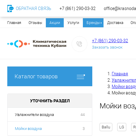
ОБРАТНАЯ СВЯЗЬ
+7 (861) 290-03-32
office@krasnodar
Главная
Отзывы
Акции
Услуги
Бренды
Доставка
Оп
+7 (861) 290-03-32
Заказать звонок
Главная
Каталог товаров
Увлажнител
Мойки возд
Мойки возду
УТОЧНИТЬ РАЗДЕЛ
Мойки возд
Увлажнители воздуха
44
Ballu
LG
R
Мойки воздуха
3