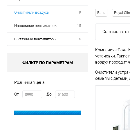
Очистители воздуха
9
Ballu
Royal Cli
Напольные вентиляторы
15
Сортировать п
Вытяжные вентиляторы
16
Компания «Роял К
установки. Такие 
ФИЛЬТР ПО ПАРАМЕТРАМ
воздух проходит 
Очистители устра
семьям с детьми,
Розничная цена
От
До