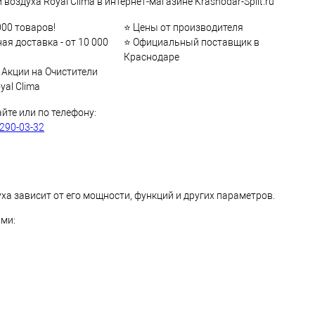
 воздуха Royal Clima в интернет-магазине Krasnodar-Split.ru
000 товаров!
⭐ Цены от производителя
ая доставка - от 10 000
⭐ Официальный поставщик в
Краснодаре
 Акции на Очистители
yal Clima
айте или по телефону:
 290-03-32
ха зависит от его мощности, функций и других параметров.
ми: