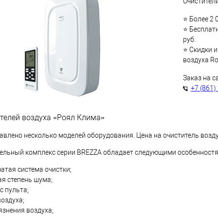
Очистители
⭐ Более 2 
⭐ Бесплатн
руб.
⭐ Скидки и
воздуха Ro
Заказ на с
+7 (861)
телей воздуха «Роял Клима»
авлено несколько моделей оборудования. Цена на очиститель возду
ельный комплекс серии BREZZA обладает следующими особенностя
атая система очистки;
я степень шума;
с пульта;
оздуха;
язнения воздуха;