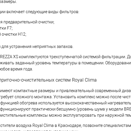
размеры.
ции включает следующие виды фильтров:
я предварительной очистки;
тки F7;
 очистки H12;
 для устранения неприятных запахов.
REZZA XS комплектуются трехступенчатой системой фильтрации. Д
живать заданный уровень температуры в помещении. Оборудовани
юбое время года.
риточно-очистительных систем Royal Clima
 имеют компактные размеры и привлекательный современный диза
требует сложного монтажа. Установить комплекс можно после чис
 функцией обогрева используется высококачественный нагреватель
функционируют практически бесшумно (уровень шума у модели BRE
истительные комплексы можно эксплуатировать при наружной темп
истители воздуха Royal Clima в Краснодаре, позвоните специалиста