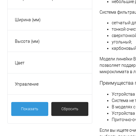
небольшие 
220В
Система фильтра
Ширина (мм)
сетчатый дл
тонкой очис
сверхтонкой
Высота (мм)
угольный;
карбоновый
Модели линейки B
Цвет
позволяет поддер
Белый
микроклимата в л
Преимущества п
Управление
На корпусе
Устройства
Система не 
В моделях с
Показать
Сбросить
Устройства 
Приточно-оч
Если вы ищете оч