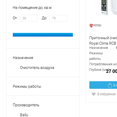
На помещение до, кв.м
От
До
Приточный очис
Royal Clima RCB
Назначение
Режимы
Назначение
работы
Потребляемая мо
Очиститель воздуха
Глубина (мм)
27 0
В 
Режимы работы
вентиляция
В избранное
приточная вентиляция
Производитель
Ballu