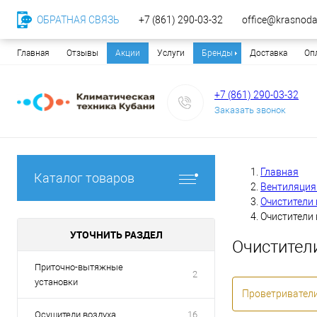
ОБРАТНАЯ СВЯЗЬ
+7 (861) 290-03-32
office@krasnodar
Главная
Отзывы
Акции
Услуги
Бренды
Доставка
Оп
+7 (861) 290-03-32
Заказать звонок
Главная
Каталог товаров
Вентиляция 
Очистители
Очистители 
УТОЧНИТЬ РАЗДЕЛ
Очистители
Приточно-вытяжные
2
установки
Проветривател
Осушители воздуха
16