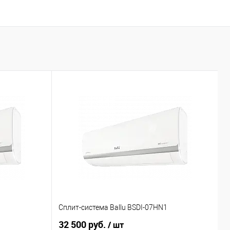
1
Сплит-система Ballu BSDI-07HN1
С
32 500 руб.
3
/ шт