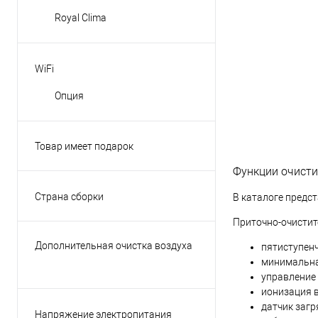
Royal Clima
WiFi
Опция
Товар имеет подарок
Да
Функции очисти
Нет
Страна сборки
В каталоге предст
КНР
Приточно-очистит
Россия
Дополнительная очистка воздуха
пятиступенч
минимальна
управление 
Есть
ионизация в
датчик загр
Напряжение электропитания