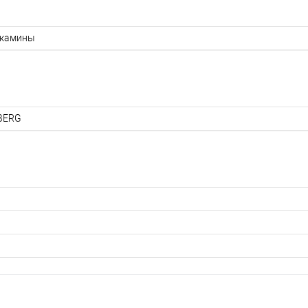
камины
BERG