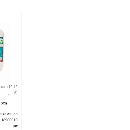
аказ (10-12
дней)
тров
я каминов
13900010
шт