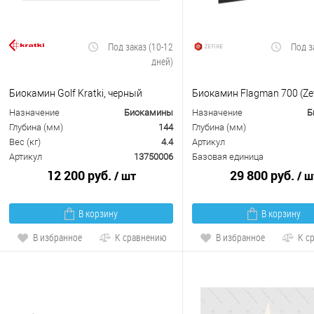
Под заказ (10-12
Под з
дней)
Биокамин Golf Kratki, черный
Биокамин Flagman 700 (Zef
Назначение
Биокамины
Назначение
Б
Глубина (мм)
144
Глубина (мм)
Вес (кг)
4.4
Артикул
Артикул
13750006
Базовая единица
12 200 руб.
29 800 руб.
/ шт
/ ш
В корзину
В корзину
В избранное
К сравнению
В избранное
К с