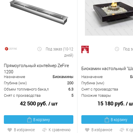
Под заказ (10-12
Под з
дней)
Прямоугольный контейнер ZeFire
Биокамин настольный "Ш
1200
Назначение
Биокамины
Назначение
Б
Глубина (мм)
200
Глубина (мм)
Объем топливного бака,л
6.3
Снят с производства
Снят с производства
5
Похожие товары
42 500 руб.
15 180 руб.
/ шт
/ ш
В корзину
В корзину
В избранное
К сравнению
В избранное
К с