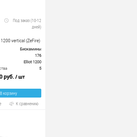
Под заказ (10-12
дней)
1200 vertical (ZeFire)
Биокамины
176
Elliot 1200
ства
5
0 руб.
/ шт
В корзину
е
К сравнению