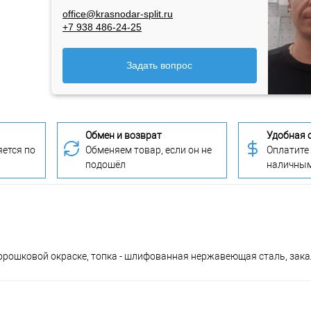
office@krasnodar-split.ru
+7 938 486-24-25
Задать вопрос
Обмен и возврат
Удобная 
ется по
Обменяем товар, если он не
Оплатите
подошёл
наличны
в порошковой окраске, топка - шлифованная нержавеющая сталь, зак