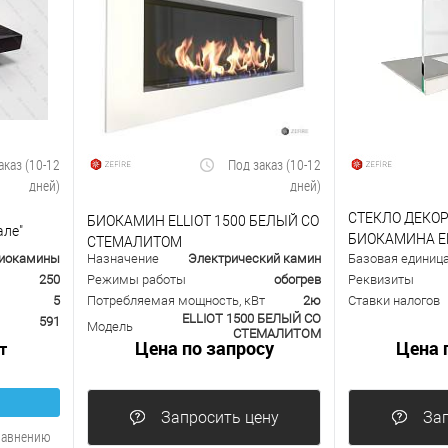
аказ (10-12
Под заказ (10-12
дней)
дней)
СТЕКЛО ДЕКО
БИОКАМИН ELLIOT 1500 БЕЛЫЙ СО
але"
БИОКАМИНА EL
СТЕМАЛИТОМ
иокамины
Назначение
Электрический камин
Базовая единиц
СО СТЕМАЛИТ
250
Режимы работы
обогрев
Реквизиты
5
Потребляемая мощность, кВт
2ю
Ставки налогов
ELLIOT 1500 БЕЛЫЙ СО
591
Модель
СТЕМАЛИТОМ
Цена по запросу
Цена 
т
Запросить цену
Зап
равнению