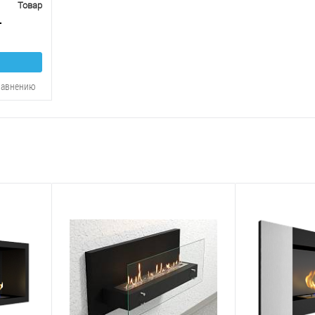
Товар
т
равнению