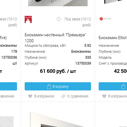
аказ (10-12
Под заказ (10-12
дней)
дней)
Биокамин настенный "Премьера"
ire)
Биокамин Elliot 
1200
иокамины
Мощность обогрева, кВт:
5.92
Назначение
178
Назначение
Биокамины
Глубина (мм)
13750036
Глубина (мм)
335
Модель
шт
Артикул
13750039
Снят с производ
61 600 руб.
42 50
т
/ шт
В корзину
равнению
В избранное
К сравнению
В избранно