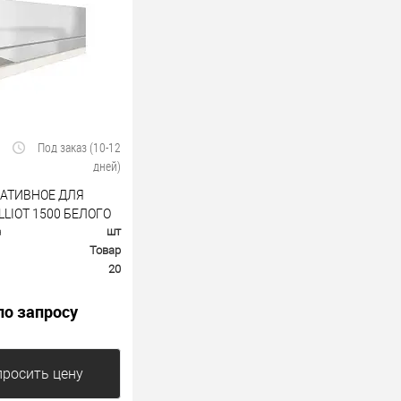
Под заказ (10-12
дней)
РАТИВНОЕ ДЛЯ
LIOT 1500 БЕЛОГО
а
шт
ОМ
Товар
20
по запросу
росить цену