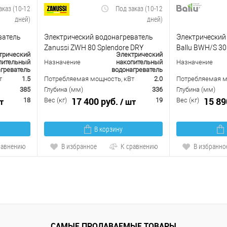
аказ (10-12
Под заказ (10-12
дней)
дней)
ватель
Электрический водонагреватель
Электрический
Zanussi ZWH 80 Splendore DRY
Ballu BWH/S 30
трический
Электрический
пительный
Назначение
накопительный
Назначение
греватель
водонагреватель
т
1.5
Потребляемая мощность, кВт
2.0
Потребляемая м
385
Глубина (мм)
336
Глубина (мм)
17 400 руб.
15 89
т
18
Вес (кг)
/ шт
19
Вес (кг)
В корзину
равнению
В избранное
К сравнению
В избранно
САМЫЕ ПРОДАВАЕМЫЕ ТОВАРЫ