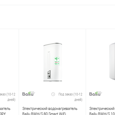
аказ (10-12
Под заказ (10-12
дней)
дней)
ватель
Электрический водонагреватель
Электрический
 DRY
Ballu BWH/S 80 Smart WiFi
Ballu BWH/S 10