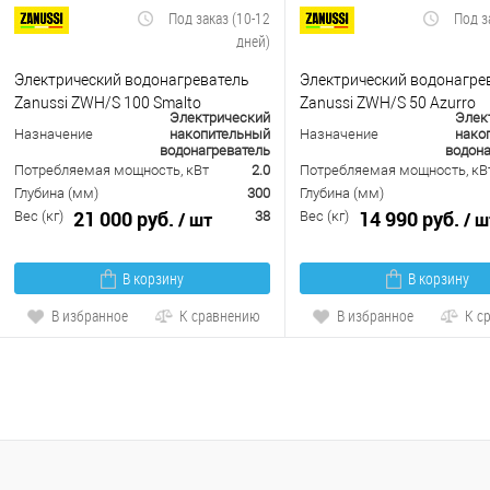
Под заказ (10-12
Под з
дней)
Электрический водонагреватель
Электрический водонагре
Zanussi ZWH/S 100 Smalto
Zanussi ZWH/S 50 Azurro
Электрический
Элек
Назначение
накопительный
Назначение
нако
водонагреватель
водона
Потребляемая мощность, кВт
2.0
Потребляемая мощность, кВ
Глубина (мм)
300
Глубина (мм)
21 000 руб.
14 990 руб.
Вес (кг)
/ шт
38
Вес (кг)
/ ш
В корзину
В корзину
В избранное
К сравнению
В избранное
К с