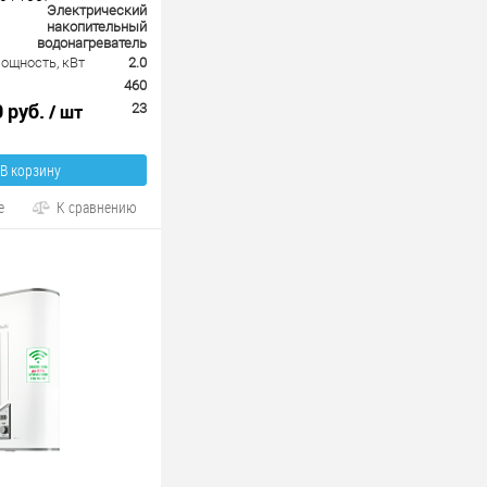
Электрический
накопительный
водонагреватель
ощность, кВт
2.0
460
0 руб.
/ шт
23
В корзину
е
К сравнению