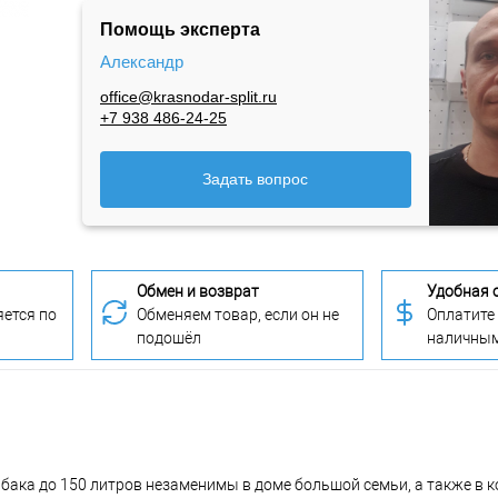
Помощь эксперта
Александр
office@krasnodar-split.ru
+7 938 486-24-25
Задать вопрос
Обмен и возврат
Удобная 
ется по
Обменяем товар, если он не
Оплатите
подошёл
наличны
ака до 150 литров незаменимы в доме большой семьи, а также в 