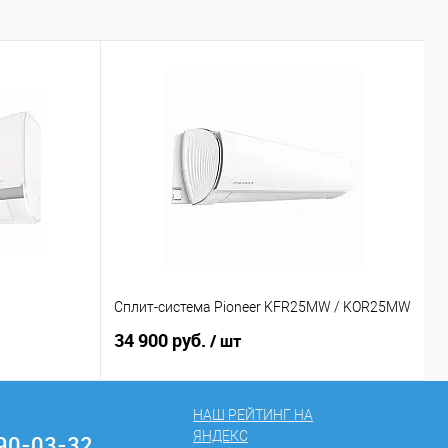
1
Сплит-система Pioneer KFR25MW / KOR25MW
С
34 900 руб.
2
/ шт
НАШ РЕЙТИНГ НА
ЯНДЕКС
290-03-32