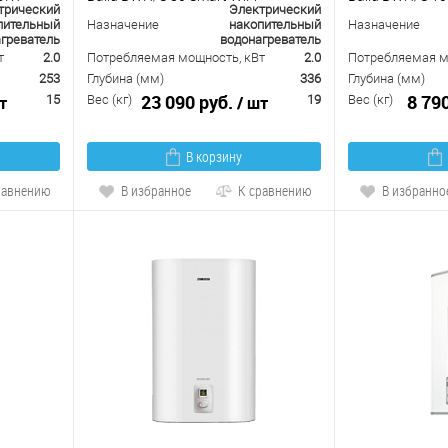
трический
Электрический
пительный
Назначение
накопительный
Назначение
греватель
водонагреватель
т
2.0
Потребляемая мощность, кВт
2.0
Потребляемая м
253
Глубина (мм)
336
Глубина (мм)
23 090 руб.
8 79
т
15
Вес (кг)
/ шт
19
Вес (кг)
В корзину
равнению
В избранное
К сравнению
В избранно