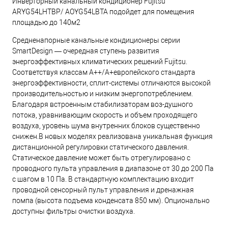
Инверторный канальный кондиционер Fujitsu
ARYG54LHTBP/ AOYG54LBTA подойдет для помещения
площадью до 140м2
Средненапорные канальные кондиционеры серии
SmartDesign — очередная ступень развития
энергоэффективных климатических решений Fujitsu.
Соответствуя классам А++/А+европейского стандарта
энергоэффективности, сплит-системы отличаются высокой
производительностью и низким энергопотреблением.
Благодаря встроенным стабилизаторам воз-душного
потока, уравнивающим скорость и объем проходящего
воздуха, уровень шума внутренних блоков существенно
снижен.В новых моделях реализована уникальная функция
дистанционной регулировки статического давления.
Статическое давление может быть отрегулировано с
проводного пульта управления в диапазоне от 30 до 200 Па
с шагом в 10 Па. В стандартную комплектацию входит
проводной сенсорный пульт управления и дренажная
помпа (высота подъема конденсата 850 мм). Опционально
доступны фильтры очистки воздуха.