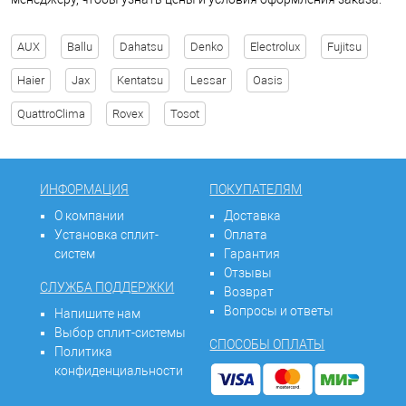
AUX
Ballu
Dahatsu
Denko
Electrolux
Fujitsu
Haier
Jax
Kentatsu
Lessar
Oasis
QuattroClima
Rovex
Tosot
ИНФОРМАЦИЯ
ПОКУПАТЕЛЯМ
О компании
Доставка
Установка сплит-
Оплата
систем
Гарантия
Отзывы
СЛУЖБА ПОДДЕРЖКИ
Возврат
Вопросы и ответы
Напишите нам
Выбор сплит-системы
СПОСОБЫ ОПЛАТЫ
Политика
конфиденциальности