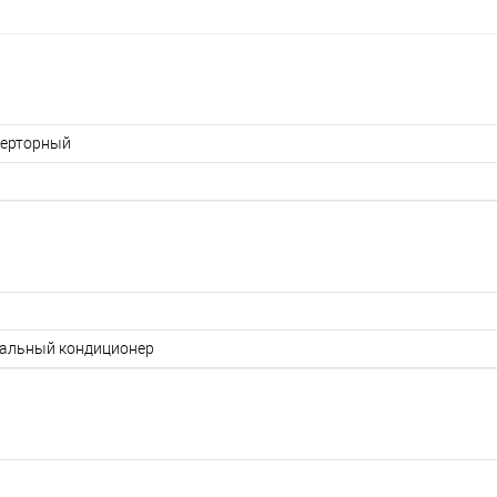
ерторный
альный кондиционер
0