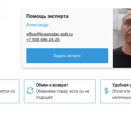
Помощь эксперта
Александр
office@krasnodar-split.ru
+7 938 486-24-25
Задать вопрос
Обмен и возврат
Удобная 
ется по
Обменяем товар, если он не
Оплатите
подошёл
наличны