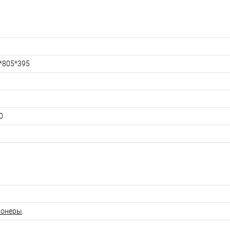
*805*395
0
ионеры
.