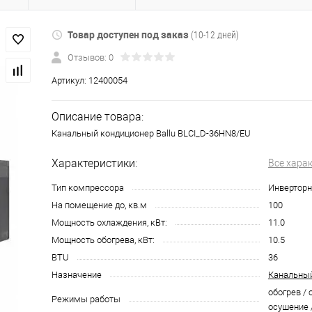
Товар доступен под заказ
(10-12 дней)
Отзывов: 0
Артикул:
12400054
Описание товара:
Канальный кондиционер Ballu BLCI_D-36HN8/EU
Характеристики:
Все хара
Тип компрессора
Инвертор
На помещение до, кв.м
100
Мощность охлаждения, кВт:
11.0
Мощность обогрева, кВт:
10.5
BTU
36
Назначение
Канальный
обогрев / 
Режимы работы
осушение 