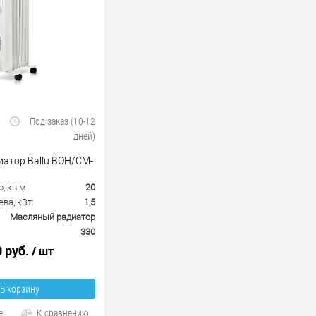
Под заказ (10-12
дней)
атор Ballu BOH/CM-
, кв.м
20
ва, кВт:
1,5
Масляный радиатор
330
0 руб.
/ шт
В корзину
е
К сравнению