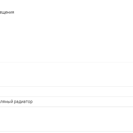
мещения
ляный радиатор