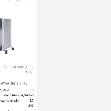
Под заказ (10-12
дней)
атор Oasis UT-10
, кв.м
10
Масляный радиатор
ощность, кВт
1,0
240