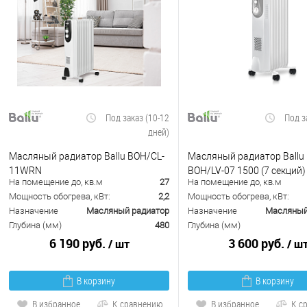
Под заказ (10-12
Под з
дней)
Масляный радиатор Ballu BOH/CL-
Масляный радиатор Ballu 
11WRN
BOH/LV-07 1500 (7 секций)
На помещение до, кв.м
27
На помещение до, кв.м
Мощность обогрева, кВт:
2,2
Мощность обогрева, кВт:
Назначение
Масляный радиатор
Назначение
Масляный
Глубина (мм)
480
Глубина (мм)
6 190 руб.
3 600 руб.
/ шт
/ ш
В корзину
В корзину
В избранное
К сравнению
В избранное
К с