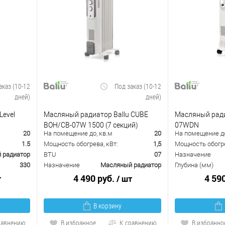
аказ (10-12
Под заказ (10-12
дней)
дней)
Level
Масляный радиатор Ballu CUBE
Масляный ради
BOH/CB-07W 1500 (7 секций)
07WDN
20
На помещение до, кв.м
20
На помещение до
1.5
Мощность обогрева, кВт:
1,5
Мощность обогре
 радиатор
BTU
07
Назначение
330
Назначение
Масляный радиатор
Глубина (мм)
4 490 руб.
4 59
т
/ шт
В корзину
равнению
В избранное
К сравнению
В избранно