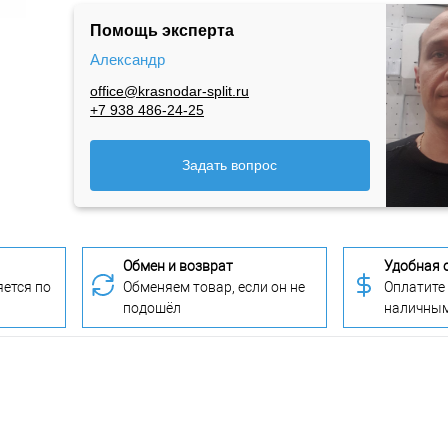
Помощь эксперта
Александр
office@krasnodar-split.ru
+7 938 486-24-25
Задать вопрос
Обмен и возврат
Удобная 
ется по
Обменяем товар, если он не
Оплатите
подошёл
наличны