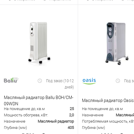
Под заказ (10-12
Под з
дней)
Масляный радиатор Ballu BOH/CM-
Масляный радиатор Oasis
09WDN
На помещение до, кв.м
25
На помещение до, кв.м
Мощность обогрева, кВт:
2,0
Назначение
Масляный
Назначение
Масляный радиатор
Потребляемая мощность, кВ
Глубина (мм)
405
Глубина (мм)