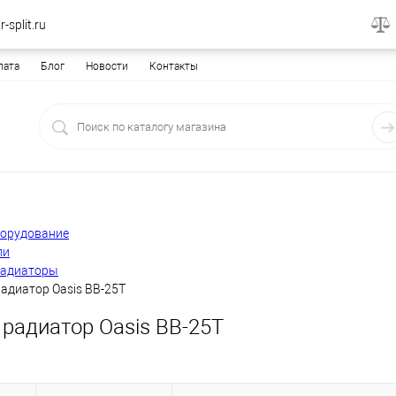
-split.ru
лата
Блог
Новости
Контакты
борудование
ли
радиаторы
адиатор Oasis BB-25Т
радиатор Oasis BB-25Т