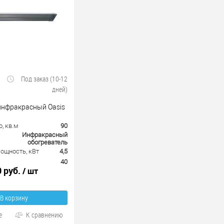
Под заказ (10-12
дней)
инфракрасный Oasis
, кв.м
90
Инфракрасный
обогреватель
ощность, кВт
4,5
40
0 руб.
/ шт
В корзину
е
К сравнению