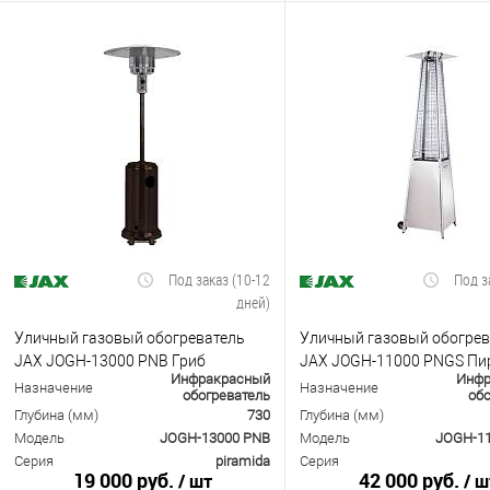
Под заказ (10-12
Под з
дней)
Уличный газовый обогреватель
Уличный газовый обогрев
JAX JOGH-13000 PNB Гриб
JAX JOGH-11000 PNGS Пи
Инфракрасный
Инфр
(черный)
(Нержавейка)
Назначение
Назначение
обогреватель
обо
Глубина (мм)
730
Глубина (мм)
Модель
JOGH-13000 PNB
Модель
JOGH-1
Серия
piramida
Серия
19 000 руб.
42 000 руб.
/ шт
/ ш