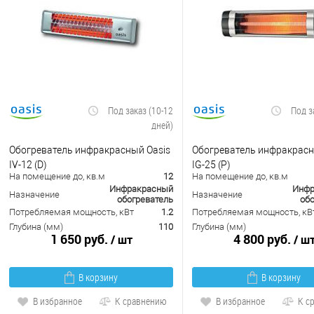
Под заказ (10-12
Под з
дней)
Обогреватель инфракрасный Oasis
Обогреватель инфракрасн
IV-12 (D)
IG-25 (P)
На помещение до, кв.м
12
На помещение до, кв.м
Инфракрасный
Инфр
Назначение
Назначение
обогреватель
обо
Потребляемая мощность, кВт
1.2
Потребляемая мощность, кВ
Глубина (мм)
110
Глубина (мм)
1 650 руб.
4 800 руб.
/ шт
/ ш
В корзину
В корзину
В избранное
К сравнению
В избранное
К с