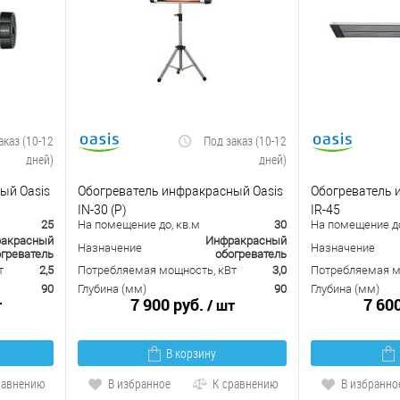
аказ (10-12
Под заказ (10-12
дней)
дней)
ый Oasis
Обогреватель инфракрасный Oasis
Обогреватель 
IN-30 (P)
IR-45
25
На помещение до, кв.м
30
На помещение до
акрасный
Инфракрасный
Назначение
Назначение
греватель
обогреватель
т
2,5
Потребляемая мощность, кВт
3,0
Потребляемая м
90
Глубина (мм)
90
Глубина (мм)
7 900 руб.
7 60
т
/ шт
В корзину
равнению
В избранное
К сравнению
В избранно