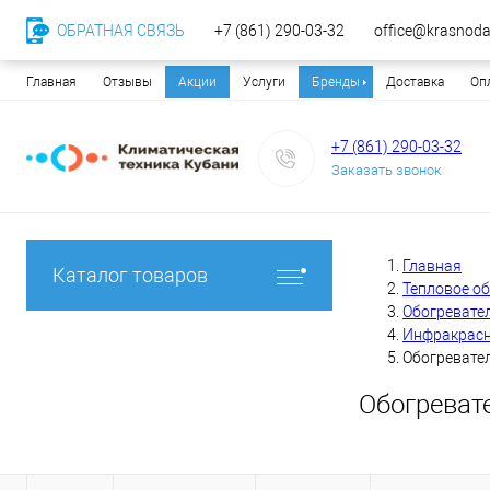
ОБРАТНАЯ СВЯЗЬ
+7 (861) 290-03-32
office@krasnodar
Главная
Отзывы
Акции
Услуги
Бренды
Доставка
Оп
+7 (861) 290-03-32
Заказать звонок
Главная
Каталог товаров
Тепловое о
Обогревате
Инфракрасн
Обогревател
Обогреват