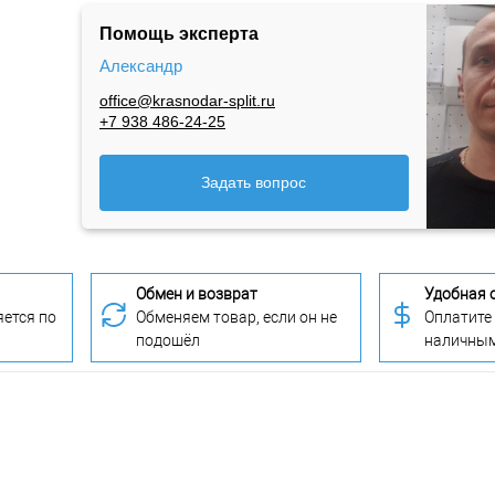
Помощь эксперта
Александр
office@krasnodar-split.ru
+7 938 486-24-25
Задать вопрос
Обмен и возврат
Удобная 
ется по
Обменяем товар, если он не
Оплатите
подошёл
наличны