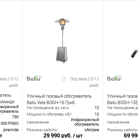
аказ (10-12
Под заказ (10-12
дней)
дней)
атель
Уличный газовый обогреватель
Уличный газов
рамида
Ballu Vela BOGH-16 Гриб
Ballu BOGH-15
акрасный
На помещение до, кв.м
12
На помещение до
греватель
Мощность обогрева, кВт:
12
Мощность обогре
730
Инфракрасный
Назначение
Назначение
1000 PNGS
обогреватель
piramida
Режимы работы
обогрев
Режимы работы
29 990 руб.
69 99
т
/ шт