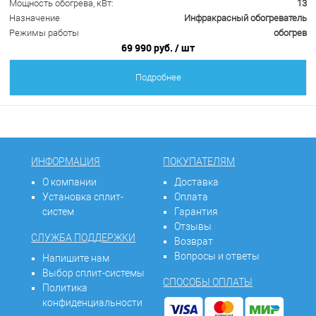
Мощность обогрева, кВт:
13
Назначение
Инфракрасный обогреватель
Режимы работы
обогрев
69 990 руб.
/ шт
Подробнее
ИНФОРМАЦИЯ
ПОКУПАТЕЛЯМ
О компании
Доставка
Установка сплит-
Оплата
систем
Гарантия
Отзывы
СЛУЖБА ПОДДЕРЖКИ
Возврат
Вопросы и ответы
Напишите нам
Выбор сплит-системы
СПОСОБЫ ОПЛАТЫ
Политика
конфиденциальности