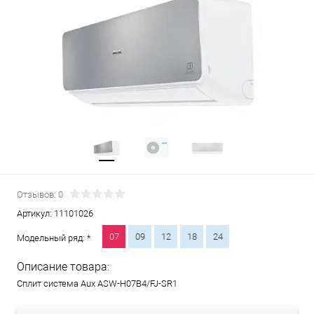
Отзывов: 0
Артикул:
11101026
07
09
12
18
24
Модельный ряд: *
Описание товара:
Сплит система Aux ASW-H07B4/FJ-SR1