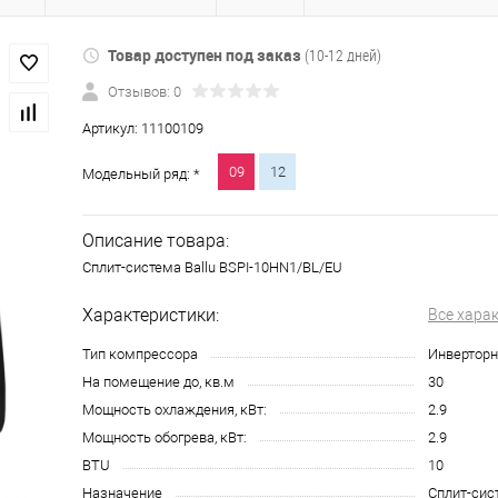
Товар доступен под заказ
(10-12 дней)
Отзывов: 0
Артикул:
11100109
09
12
Модельный ряд: *
Описание товара:
Сплит-система Ballu BSPI-10HN1/BL/EU
Характеристики:
Все хара
Тип компрессора
Инвертор
На помещение до, кв.м
30
Мощность охлаждения, кВт:
2.9
Мощность обогрева, кВт:
2.9
BTU
10
Назначение
Сплит-сис