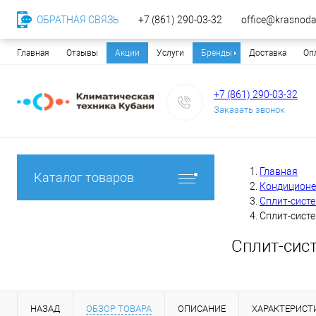
ОБРАТНАЯ СВЯЗЬ
+7 (861) 290-03-32
office@krasnodar
Главная
Отзывы
Акции
Услуги
Бренды
Доставка
Оп
+7 (861) 290-03-32
Заказать звонок
Главная
Каталог товаров
Кондицион
Сплит-сист
Сплит-систе
Сплит-сис
НАЗАД
ОБЗОР ТОВАРА
ОПИСАНИЕ
ХАРАКТЕРИСТ