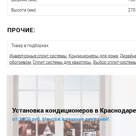
Высота (мм)
270
ПРОЧИЕ:
Товар в подборках
Инверторные сплит системы
,
Кондиционеры для дома
,
Дизайн
обогревом
,
Сплит системы для квартиры
,
Выбор сплит-системы
Установка кондиционеров в Краснодаре
от 3 000 руб. Монтаж в течение двух дней!