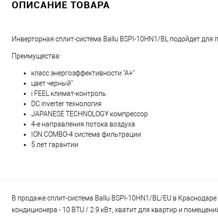
ОПИСАНИЕ ТОВАРА
Инверторная сплит-система Ballu BSPI-10HN1/BL подойдет для
Преимущества:
класс энергоэффективности "А+"
цвет черный"
i FEEL климат-контроль
DC inverter технология
JAPANESE TECHNOLOGY компрессор
4-е направления потока воздуха
ION COMBO-4 система фильтрации
5 лет гарантии
В продаже сплит-система Ballu BSPI-10HN1/BL/EU в Краснодаре 
кондиционера - 10 BTU / 2.9 кВт, хватит для квартир и помещен