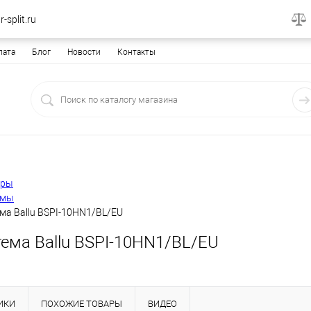
-split.ru
лата
Блог
Новости
Контакты
еры
емы
ма Ballu BSPI-10HN1/BL/EU
тема Ballu BSPI-10HN1/BL/EU
ИКИ
ПОХОЖИЕ ТОВАРЫ
ВИДЕО