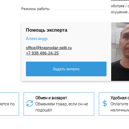
обогрев / 
Режимы работы
осушение 
Помощь эксперта
Александр
office@krasnodar-split.ru
+7 938 486-24-25
Задать вопрос
Обмен и возврат
Удобная 
ется по
Обменяем товар, если он не
Оплатите
подошёл
наличны