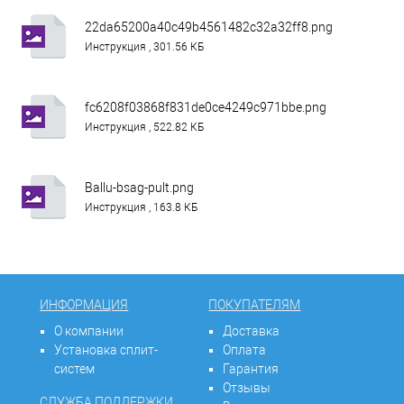
22da65200a40c49b4561482c32a32ff8.png
Инструкция , 301.56 КБ
fc6208f03868f831de0ce4249c971bbe.png
Инструкция , 522.82 КБ
Ballu-bsag-pult.png
Инструкция , 163.8 КБ
ИНФОРМАЦИЯ
ПОКУПАТЕЛЯМ
О компании
Доставка
Установка сплит-
Оплата
систем
Гарантия
Отзывы
СЛУЖБА ПОДДЕРЖКИ