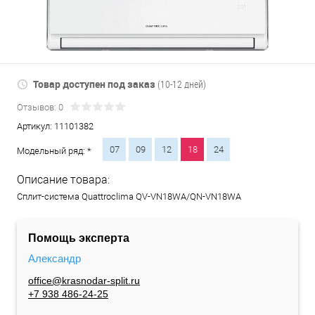
Товар доступен под заказ
(10-12 дней)
Отзывов: 0
Артикул:
11101382
07
09
12
18
24
Модельный ряд: *
Описание товара:
Сплит-система Quattroclima QV-VN18WA/QN-VN18WA
Помощь эксперта
Александр
office@krasnodar-split.ru
+7 938 486-24-25