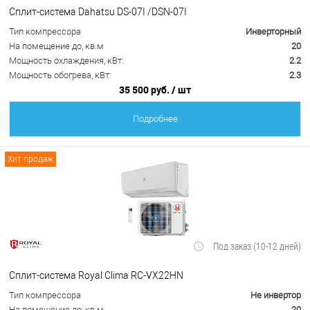
Сплит-система Dahatsu DS-07I /DSN-07I
Тип компрессора
Инверторный
На помещение до, кв.м
20
Мощность охлаждения, кВт:
2.2
Мощность обогрева, кВт:
2.3
35 500 руб.
/ шт
Подробнее
Хит продаж
Под заказ (10-12 дней)
Сплит-система Royal Clima RC-VX22HN
Тип компрессора
Не инвертор
На помещение до, кв.м
20