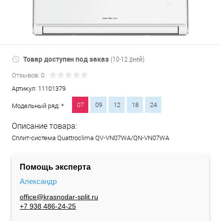
Товар доступен под заказ
(10-12 дней)
Отзывов: 0
Артикул:
11101379
07
09
12
18
24
Модельный ряд: *
Описание товара:
Сплит-система Quattroclima QV-VN07WA/QN-VN07WA
Помощь эксперта
Александр
office@krasnodar-split.ru
+7 938 486-24-25