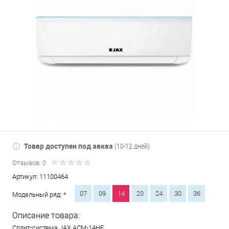
Товар доступен под заказ
(10-12 дней)
Отзывов: 0
Артикул:
11100464
07
09
14
20
24
30
36
Модельный ряд: *
Описание товара:
Сплит-система JAX ACM-14HE