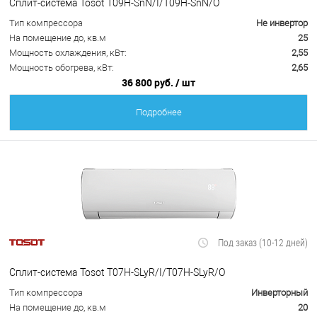
Сплит-система Tosot T09H-SnN/I/T09H-SnN/O
Тип компрессора
Не инвертор
На помещение до, кв.м
25
Мощность охлаждения, кВт:
2,55
Мощность обогрева, кВт:
2,65
36 800 руб.
/ шт
Подробнее
Под заказ (10-12 дней)
Сплит-система Tosot T07H-SLyR/I/T07H-SLyR/O
Тип компрессора
Инверторный
На помещение до, кв.м
20