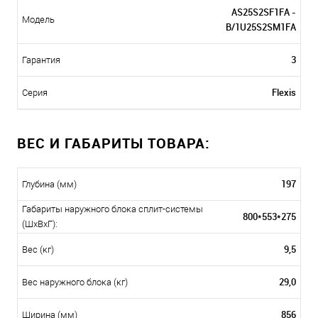
AS25S2SF1FA -
Модель
B/1U25S2SM1FA
3
Гарантия
Flexis
Серия
ВЕС И ГАБАРИТЫ ТОВАРА:
197
Глубина (мм)
Габариты наружного блока сплит-системы
800*553*275
(ШxВxГ):
9,5
Вес (кг)
29,0
Вес наружного блока (кг)
856
Ширина (мм)