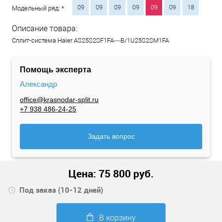
09
09
09
09
09
09
18
Модельный ряд: *
Описание товара:
Сплит-система Haier AS25S2SF1FA—B/1U25S2SM1FA
Помощь эксперта
Александр
office@krasnodar-split.ru
+7 938 486-24-25
Задать вопрос
Цена:
75 800
руб.
Под заказ (10-12 дней)
В корзину