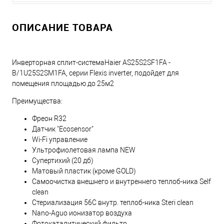
ОПИСАНИЕ ТОВАРА
Инверторная сплит-системаHaier AS25S2SF1FA -
B/1U25S2SM1FA, серии Flexis inverter, подойдет для
помещения площадью до 25м2
Преимущества:
Фреон R32
Датчик "Ecosensor"
Wi-Fi управление
Ультрофиолетовая лампа NEW
Супертихий (20 дб)
Матовый пластик (кроме GOLD)
Самоочистка внешнего и внутреннего теплоб-ника Self
clean
Стериализация 56С внутр. теплоб-ника Steri clean
Nano-Aguo ионизатор воздуха
Фотокаталитический фильтр