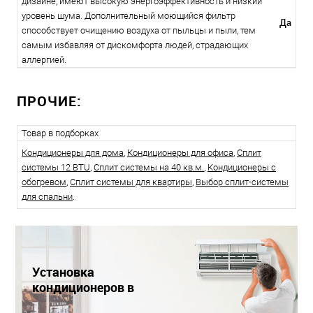
дизайне, имеют высокую энергоэффективность и низкий
уровень шума. Дополнительный моющийся фильтр
Да
способствует очищению воздуха от пыльцы и пыли, тем
самым избавляя от дискомфорта людей, страдающих
аллергией.
ПРОЧИЕ:
Товар в подборках
Кондиционеры для дома
,
Кондиционеры для офиса
,
Сплит
системы 12 BTU
,
Сплит системы на 40 кв.м.
,
Кондиционеры с
обогревом
,
Сплит системы для квартиры
,
Выбор сплит-системы
для спальни
.
Установка
кондиционеров в
Краснодаре