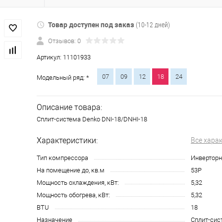
Товар доступен под заказ
(10-12 дней)
Отзывов: 0
Артикул:
11101933
07
09
12
18
24
Модельный ряд: *
Описание товара:
Сплит-система Denko DNI-18/DNHI-18
Характеристики:
Все хара
Тип компрессора
Инвертор
На помещение до, кв.м
53Р
Мощность охлаждения, кВт:
5,32
Мощность обогрева, кВт:
5,32
BTU
18
Назначение
Сплит-сис