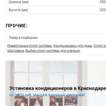
Ширина (мм)
950
Высота (мм)
320
ПРОЧИЕ:
Товар в подборках
Инверторные сплит системы
,
Кондиционеры для дома
,
Сплит с
обогревом
,
Выбор сплит-системы для спальни
.
Установка кондиционеров в Краснодаре
от 3 000 руб. Монтаж в течение двух дней!