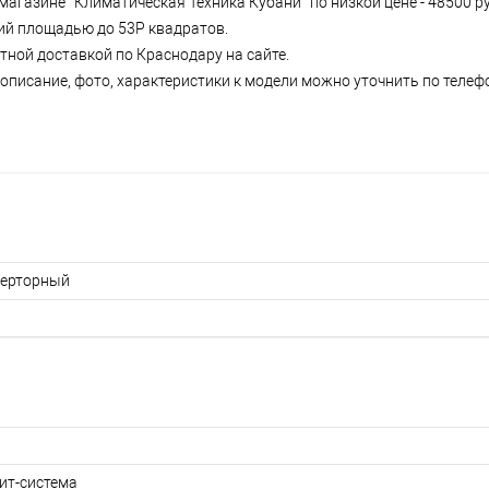
магазине “Климатическая Техника Кубани” по низкой цене - 48500 
ений площадью до 53Р квадратов.
атной доставкой по Краснодару на сайте.
писание, фото, характеристики к модели можно уточнить по телефон
ерторный
ит-система