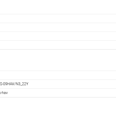
S-09HAV/N3_22Y
s-hav