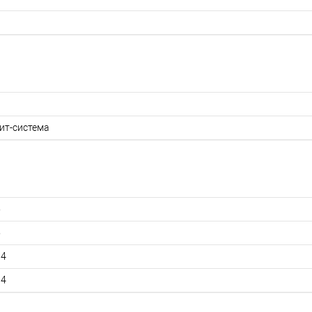
ит-система
5
5
94
34