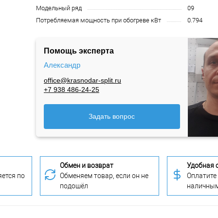
Модельный ряд
09
Потребляемая мощность при обогреве кВт
0.794
Помощь эксперта
Александр
office@krasnodar-split.ru
+7 938 486-24-25
Задать вопрос
Обмен и возврат
Удобная 
ется по
Обменяем товар, если он не
Оплатите
подошёл
наличны