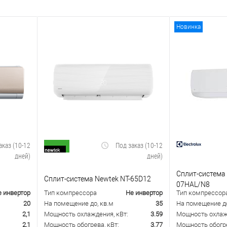
Новинка
аказ (10-12
Под заказ (10-12
дней)
дней)
Сплит-система
Сплит-система Newtek NT-65D12
07HAL/N8
е инвертор
Тип компрессора
Не инвертор
Тип компрессор
20
На помещение до, кв.м
35
На помещение до
2,1
Мощность охлаждения, кВт:
3.59
Мощность охлажд
2,1
Мощность обогрева, кВт:
3.77
Мощность обогре