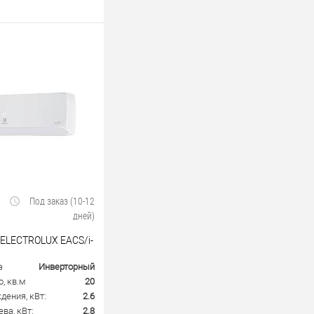
Под заказ (10-12
дней)
 ELECTROLUX EACS/i-
а
Инверторный
, кв.м
20
ения, кВт:
2.6
ва, кВт:
2.8