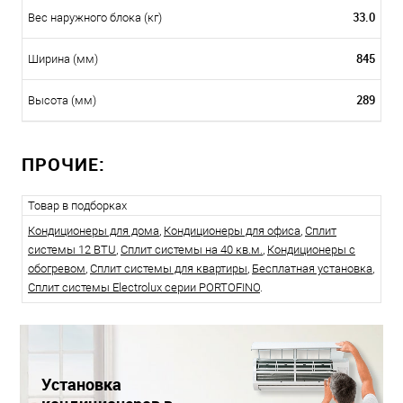
33.0
Вес наружного блока (кг)
845
Ширина (мм)
289
Высота (мм)
ПРОЧИЕ:
Товар в подборках
Кондиционеры для дома
,
Кондиционеры для офиса
,
Сплит
системы 12 BTU
,
Сплит системы на 40 кв.м.
,
Кондиционеры с
обогревом
,
Сплит системы для квартиры
,
Бесплатная установка
,
Сплит системы Electrolux серии PORTOFINO
.
Установка