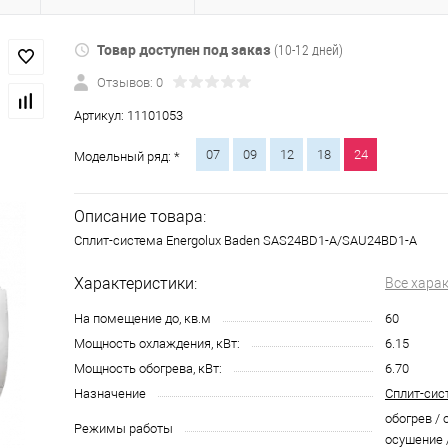
Товар доступен под заказ
(10-12 дней)
Отзывов: 0
Артикул:
11101053
07
09
12
18
24
Модельный ряд: *
Описание товара:
Сплит-система Energolux Baden SAS24BD1-A/SAU24BD1-A
Характеристики:
Все хара
На помещение до, кв.м
60
Мощность охлаждения, кВт:
6.15
Мощность обогрева, кВт:
6.70
Назначение
Сплит-сис
обогрев / 
Режимы работы
осушение 