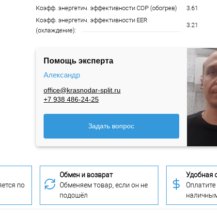
Коэфф. энергетич. эффективности COP (обогрев)
3.61
Коэфф. энергетич. эффективности EER
3.21
(охлаждение):
Помощь эксперта
Александр
office@krasnodar-split.ru
+7 938 486-24-25
Задать вопрос
Обмен и возврат
Удобная 
ется по
Обменяем товар, если он не
Оплатите
подошёл
наличны