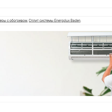
еры с обогревом
,
Сплит системы Energolux Baden
.