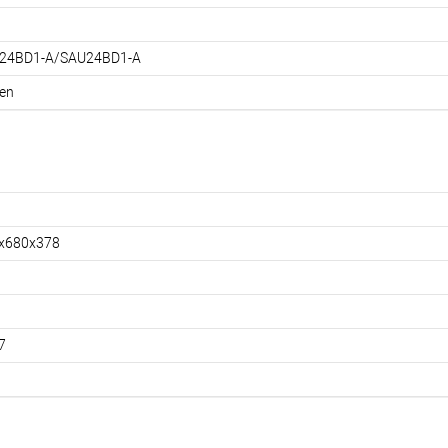
24BD1-A/SAU24BD1-A
en
x680x378
7