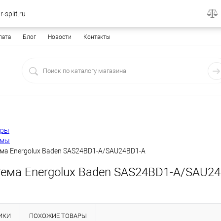
-split.ru
лата
Блог
Новости
Контакты
еры
емы
ема Energolux Baden SAS24BD1-A/SAU24BD1-A
тема Energolux Baden SAS24BD1-A/SAU2
ИКИ
ПОХОЖИЕ ТОВАРЫ