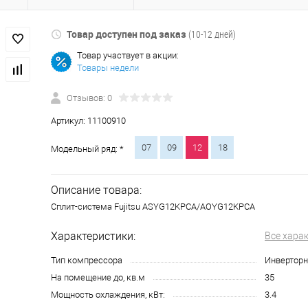
Товар доступен под заказ
(10-12 дней)
Товар участвует в акции:
Товары недели
Отзывов: 0
Артикул:
11100910
07
09
12
18
Модельный ряд: *
Описание товара:
Сплит-система Fujitsu ASYG12KPCA/AOYG12KPCA
Характеристики:
Все хара
Тип компрессора
Инвертор
На помещение до, кв.м
35
Мощность охлаждения, кВт:
3.4