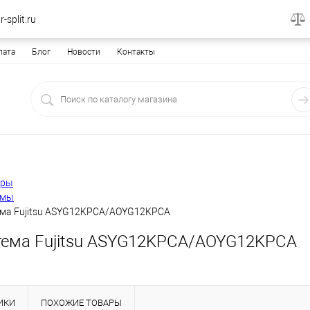
-split.ru
лата
Блог
Новости
Контакты
еры
емы
ема Fujitsu ASYG12KPCA/AOYG12KPCA
тема Fujitsu ASYG12KPCA/AOYG12KPCA
ИКИ
ПОХОЖИЕ ТОВАРЫ