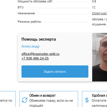
Мощность обогрева, кВт:
3.8
BTU
12
Назначение
Сплит-сис
обогрев / 
Режимы работы
осушение 
Помощь эксперта
Александр
office@krasnodar-split.ru
+7 938 486-24-25
Задать вопрос
Обмен и возврат
Удобная 
ется по
Обменяем товар, если он не
Оплатите
подошёл
наличны