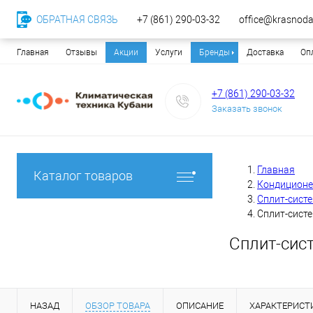
ОБРАТНАЯ СВЯЗЬ
+7 (861) 290-03-32
office@krasnodar
Главная
Отзывы
Акции
Услуги
Бренды
Доставка
Оп
+7 (861) 290-03-32
Заказать звонок
Главная
Каталог товаров
Кондицион
Сплит-сист
Сплит-сист
Сплит-сис
НАЗАД
ОБЗОР ТОВАРА
ОПИСАНИЕ
ХАРАКТЕРИСТ