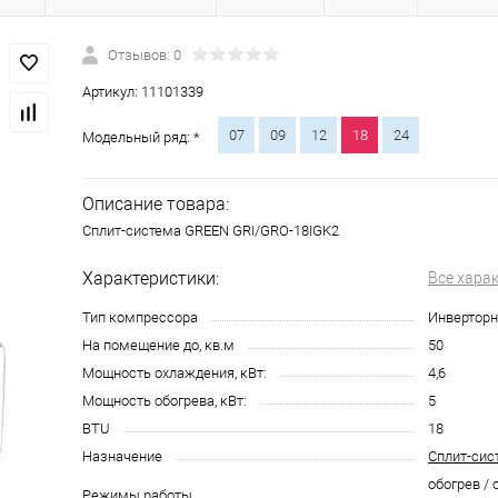
Отзывов: 0
Артикул:
11101339
07
09
12
18
24
Модельный ряд: *
Описание товара:
Сплит-система GREEN GRI/GRO-18IGK2
Характеристики:
Все хара
Тип компрессора
Инвертор
На помещение до, кв.м
50
Мощность охлаждения, кВт:
4,6
Мощность обогрева, кВт:
5
BTU
18
Назначение
Сплит-сис
обогрев / 
Режимы работы