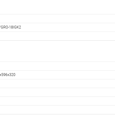
/GRO-18IGK2
х596х320