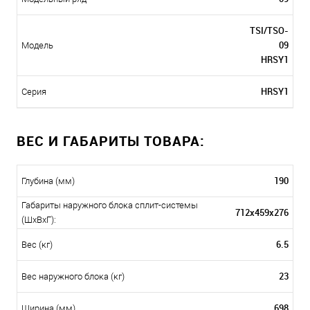
TSI/TSO-
09
Модель
HRSY1
HRSY1
Серия
ВЕС И ГАБАРИТЫ ТОВАРА:
190
Глубина (мм)
Габариты наружного блока сплит-системы
712х459х276
(ШxВxГ):
6.5
Вес (кг)
23
Вес наружного блока (кг)
698
Ширина (мм)