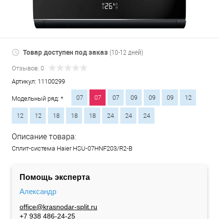
Товар доступен под заказ
(10-12 дней)
Отзывов: 0
Артикул:
11100299
07
07
07
09
09
09
12
Модельный ряд: *
12
12
18
18
18
24
24
24
Описание товара:
Сплит-система Haier HSU-07HNF203/R2-B
Помощь эксперта
Александр
office@krasnodar-split.ru
+7 938 486-24-25