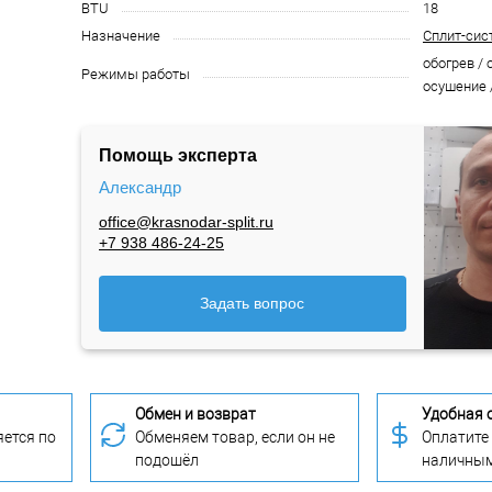
BTU
18
Назначение
Сплит-сис
обогрев / 
Режимы работы
осушение 
Помощь эксперта
Александр
office@krasnodar-split.ru
+7 938 486-24-25
Задать вопрос
Обмен и возврат
Удобная 
ется по
Обменяем товар, если он не
Оплатите
подошёл
наличны