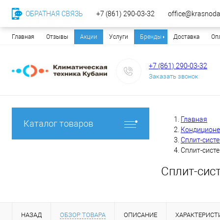
ОБРАТНАЯ СВЯЗЬ
+7 (861) 290-03-32
office@krasnodar
Главная
Отзывы
Акции
Услуги
Бренды
Доставка
Оп
+7 (861) 290-03-32
Заказать звонок
Главная
Каталог товаров
Кондицион
Сплит-сист
Сплит-сист
Сплит-сис
НАЗАД
ОБЗОР ТОВАРА
ОПИСАНИЕ
ХАРАКТЕРИСТ