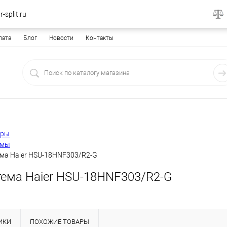
-split.ru
лата
Блог
Новости
Контакты
еры
емы
ема Haier HSU-18HNF303/R2-G
тема Haier HSU-18HNF303/R2-G
ИКИ
ПОХОЖИЕ ТОВАРЫ