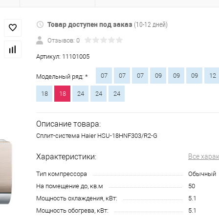
Товар доступен под заказ
(10-12 дней)
Отзывов: 0
Артикул:
11101005
07
07
07
09
09
09
12
Модельный ряд: *
18
18
24
24
24
Описание товара:
Сплит-система Haier HSU-18HNF303/R2-G
Характеристики:
Все хара
Тип компрессора
Обычный
На помещение до, кв.м
50
Мощность охлаждения, кВт:
5.1
Мощность обогрева, кВт:
5.1