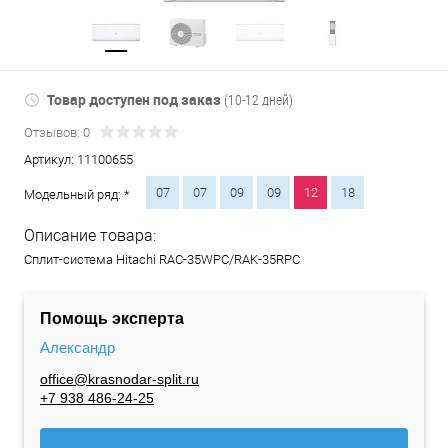
Товар доступен под заказ
(10-12 дней)
Отзывов: 0
Артикул:
11100655
07
07
09
09
12
18
Модельный ряд: *
Описание товара:
Сплит-система Hitachi RAC-35WPC/RAK-35RPC
Помощь эксперта
Александр
office@krasnodar-split.ru
+7 938 486-24-25