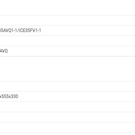
35AVQ1-1/ICE35FV1-1
-AVQ
x555x330