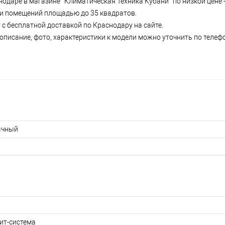
нодаре в магазине “Климатическая Техника Кубани” по низкой цене -
р и помещений площадью до 35 квадратов.
 с бесплатной доставкой по Краснодару на сайте.
описание, фото, характеристики к модели можно уточнить по телефон
ычный
ит-система