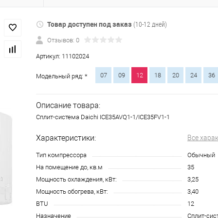
Товар доступен под заказ
(10-12 дней)
Отзывов: 0
Артикул:
11102024
07
09
12
18
20
24
36
Модельный ряд: *
Описание товара:
Сплит-система Daichi ICE35AVQ1-1/ICE35FV1-1
Характеристики:
Все хара
Тип компрессора
Обычный
На помещение до, кв.м
35
Мощность охлаждения, кВт:
3,25
Мощность обогрева, кВт:
3,40
BTU
12
Назначение
Сплит-сис