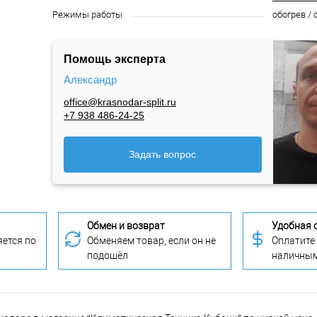
Режимы работы
обогрев /
Помощь эксперта
Александр
office@krasnodar-split.ru
+7 938 486-24-25
Задать вопрос
Обмен и возврат
Удобная 
ется по
Обменяем товар, если он не
Оплатите
подошёл
наличны