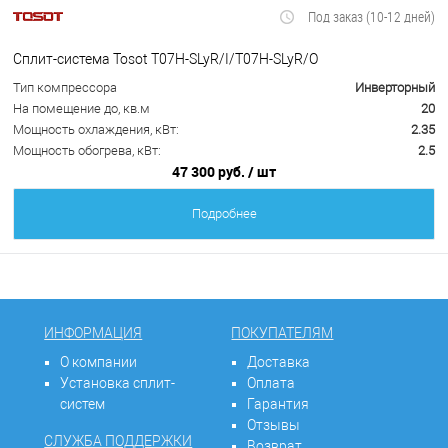
Под заказ (10-12 дней)
Сплит-система Tosot T07H-SLyR/I/T07H-SLyR/O
Тип компрессора
Инверторный
На помещение до, кв.м
20
Мощность охлаждения, кВт:
2.35
Мощность обогрева, кВт:
2.5
47 300 руб.
/ шт
Подробнее
ИНФОРМАЦИЯ
ПОКУПАТЕЛЯМ
О компании
Доставка
Установка сплит-
Оплата
систем
Гарантия
Отзывы
СЛУЖБА ПОДДЕРЖКИ
Возврат