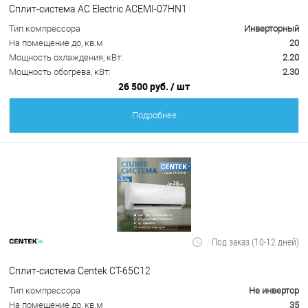
Сплит-система AC Electric ACEMI-07HN1
Тип компрессора
Инверторный
На помещение до, кв.м
20
Мощность охлаждения, кВт:
2.20
Мощность обогрева, кВт:
2.30
26 500 руб.
/ шт
Подробнее
Под заказ (10-12 дней)
Сплит-система Centek CT-65C12
Тип компрессора
Не инвертор
На помещение до, кв.м
35